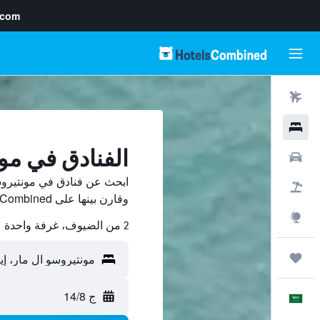
.com
رحلات طيران
فنادق
الفنادق في مو
سيارات
ابحث عن فنادق في مونتيروس
حزم العروض
وقارن بينها على HotelsCombined ووفّر.
استكشاف
2 من الضيوف، غرفة واحدة
رحلات
ج 14/8
العَرَبِيَّة