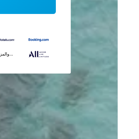
...والمز