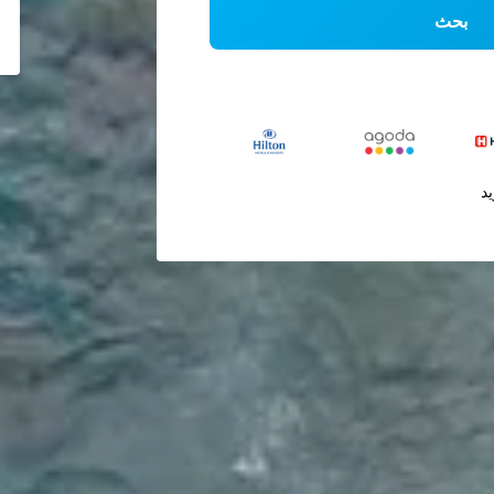
بحث
يد