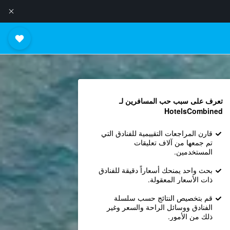
تعرف على سبب حب المسافرين لـ
HotelsCombined
قارن المراجعات التقييمية للفنادق التي
تم جمعها من آلاف تعليقات
المستخدمين.
بحث واحد يمنحك أسعاراً دقيقة للفنادق
ذات الأسعار المعقولة.
قم بتخصيص النتائج حسب سلسلة
الفنادق ووسائل الراحة والسعر وغير
ذلك من الأمور.