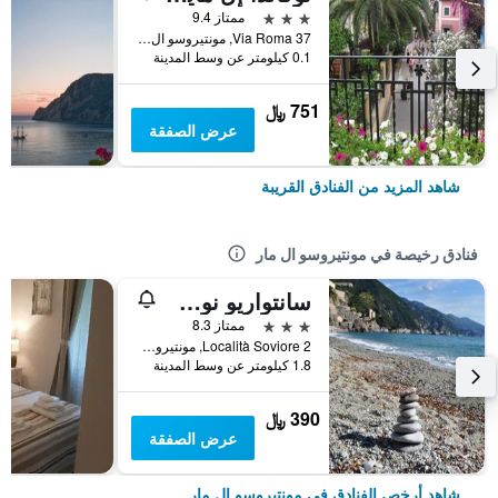
3 نجوم
ممتاز 9.4
Via Roma 37, مونتيروسو ال مار, مقاطعة لا سبيتسيا, إيطاليا
0.1 كيلومتر عن وسط المدينة
751 ﷼
عرض الصفقة
شاهد المزيد من الفنادق القريبة
فنادق رخيصة في مونتيروسو ال مار
سانتواريو نوسترا سينيورا دي سوفيوري
3 نجوم
ممتاز 8.3
Località Soviore 2, مونتيروسو ال مار, مقاطعة لا سبيتسيا, إيطاليا
1.8 كيلومتر عن وسط المدينة
390 ﷼
عرض الصفقة
شاهد أرخص الفنادق في مونتيروسو ال مار