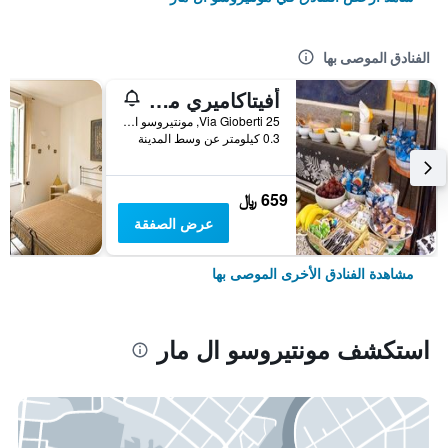
الفنادق الموصى بها
أفيتاكاميري مونتيروسو 5 تيري
Via Gioberti 25, مونتيروسو ال مار, مقاطعة لا سبيتسيا, إيطاليا
0.3 كيلومتر عن وسط المدينة
659 ﷼
عرض الصفقة
مشاهدة الفنادق الأخرى الموصى بها
استكشف مونتيروسو ال مار