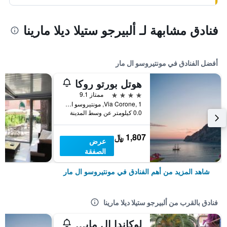
فنادق مشابهة لـ ألبيرجو ستيلا ديلا مارينا
أفضل الفنادق في مونتيروسو ال مار
هوتل بورتو روكا
4 نجوم
ممتاز 9.1
Via Corone, 1, مونتيروسو ال مار, مقاطعة لا سبيتسيا, إيطاليا
0.0 كيلومتر عن وسط المدينة
1,807 ﷼
عرض
الصفقة
شاهد المزيد من أهم الفنادق في مونتيروسو ال مار
فنادق بالقرب من ألبيرجو ستيلا ديلا مارينا
لوكاندا إل مايسترالي