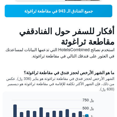
جميع الفنادق الـ 943 في مقاطعة ثراغوثة
أفكار للسفر حول الفنادقفي
مقاطعة ثراغوثة
استخدم نصائح HotelsCombined التي تدعمها البيانات لمساعدتك
في العثور على فندقك التالي في مقاطعة ثراغوثة.
ما هو الشهر الأرخص لحجز فندق في مقاطعة ثراغوثة؟
الشهر الأرخص لحجز فندق في مقاطعة ثراغوثة هو يناير (336 ﷼). عكس
من ذلك، فإن الشهر الأكثر تكلفة للإقامة في مقاطعة ثراغوثة هو ديسمبر
(630 ﷼).
750 ﷼
Bar
Chart
500 ﷼
graphic.
chart
with
250 ﷼