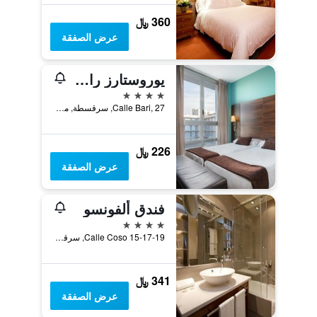
360 ﷼
عرض الصفقة
يوروستارز راي فيرناندو
4 نجوم
Calle Bari, 27, سرقسطة, مقاطعة ثراغوثة, أسبانيا
226 ﷼
عرض الصفقة
فندق ألفونسو
4 نجوم
Calle Coso 15-17-19, سرقسطة, مقاطعة ثراغوثة, أسبانيا
341 ﷼
عرض الصفقة