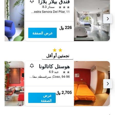
فندق بيلار بلازا
3 نجوم
ممتاز 8.3
Plaza Nuestra Senora Del Pilar, 11, سرقسطة, مقاطعة ثراغوثة, أسبانيا
226 ﷼
عرض الصفقة
2 نجمتين
نجمتين أو أقل
هوستل كاتالونا
2 نجمتين
جيد 6.9
Coso, 94-96, سرقسطة, مقاطعة ثراغوثة, أسبانيا
2,705 ﷼
عرض
الصفقة