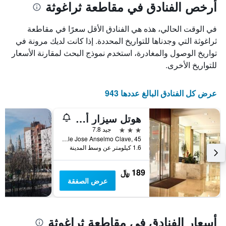
أرخص الفنادق في مقاطعة ثراغوثة
في الوقت الحالي، هذه هي الفنادق الأقل سعرًا في مقاطعة
ثراغوثة التي وجدناها للتواريخ المحددة. إذا كانت لديك مرونة في
تواريخ الوصول والمغادرة، استخدم نموذج البحث لمقارنة الأسعار
للتواريخ الأخرى.
عرض كل الفنادق البالغ عددها 943
هوتل سيزار أوجوستا
3 نجوم
جيد 7.8
Calle Jose Anselmo Clave, 45, سرقسطة, مقاطعة ثراغوثة, أسبانيا
1.6 كيلومتر عن وسط المدينة
189 ﷼
عرض الصفقة
أسعار الفنادق في مقاطعة ثراغوثة