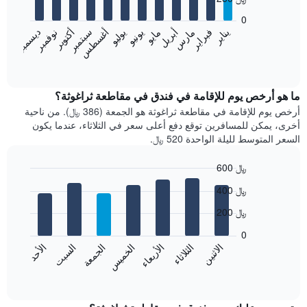
12
bars.
0
فبراير
مايو
أغسطس
نوفمبر
يناير
أبريل
يوليو
أكتوبر
مارس
يونيو
سبتمبر
ديسمبر
يعرض
المخطط
End
of
التالي
interactive
متوسط
chart
سعر
ما هو أرخص يوم للإقامة في فندق في مقاطعة ثراغوثة؟
غرفة
أرخص يوم للإقامة في مقاطعة ثراغوثة هو الجمعة (386 ﷼). من ناحية
كل
أخرى، يمكن للمسافرين توقع دفع أعلى سعر في الثلاثاء، عندما يكون
شهر
السعر المتوسط لليلة الواحدة 520 ﷼.
يتضمن
المخطط
600 ﷼
1
Bar
محور
Chart
400 ﷼
graphic.
chart
X
with
الذي
200 ﷼
7
يعرض
bars.
0
الشهور.
الاثنين
الثلاثاء
الأربعاء
الخميس
الجمعة
السبت
الأحد
يتضمن
يعرض
المخطط
المخطط
End
التالي
of
التالي
interactive
1
متوسط
chart
محور
سعر