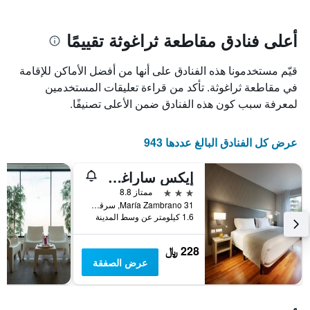
سعر
يتضمن
غرفة
المخطط
1
أعلى فنادق مقاطعة ثراغوثة تقييمًا
محور
X
قيّم مستخدمونا هذه الفنادق على أنها من أفضل الأماكن للإقامة
الذي
يعرض
في مقاطعة ثراغوثة. تأكد من قراءة تعليقات المستخدمين
عدد
لمعرفة سبب كون هذه الفنادق ضمن الأعلى تصنيفًا.
الأيام
قبل
الإقامة
عرض كل الفنادق البالغ عددها 943
يتضمن
المخطط
إيكس ساراغوزا دابليو تي سي
التالي
1
3 نجوم
ممتاز 8.8
محور
María Zambrano 31, سرقسطة, مقاطعة ثراغوثة, أسبانيا
Y
1.6 كيلومتر عن وسط المدينة
الذي
يعرض
228 ﷼
متوسط
عرض الصفقة
سعر
غرفة