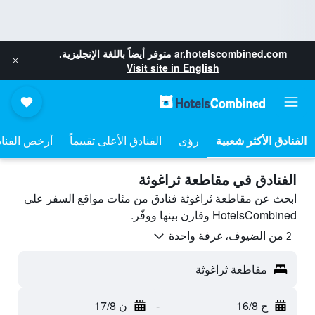
ar.hotelscombined.com
متوفر أيضاً باللغة الإنجليزية.
Visit site in English
رؤى
الفنادق الأعلى تقييماً
أرخص الفنا
الفنادق في مقاطعة ثراغوثة
ابحث عن مقاطعة ثراغوثة فنادق من مئات مواقع السفر على
HotelsCombined وقارن بينها ووفّر.
2 من الضيوف، غرفة واحدة
مقاطعة ثراغوثة
ح 16/8
-
ن 17/8