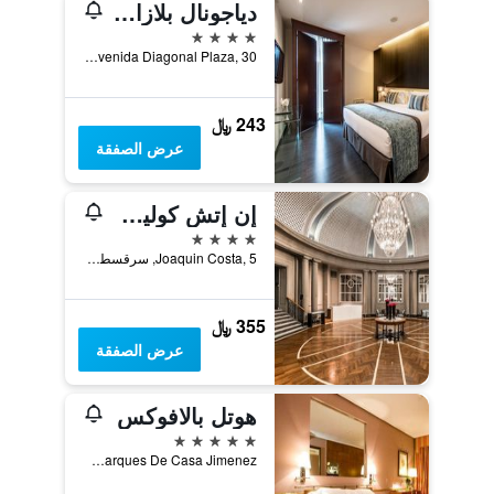
دياجونال بلازا هوتل
4 نجوم
Avenida Diagonal Plaza, 30, سرقسطة, مقاطعة ثراغوثة, أسبانيا
243 ﷼
عرض الصفقة
إن إتش كوليكشن جران هوتل دي زاراجوزا
4 نجوم
Joaquin Costa, 5, سرقسطة, مقاطعة ثراغوثة, أسبانيا
355 ﷼
عرض الصفقة
هوتل بالافوكس
5 نجوم
Calle Marques De Casa Jimenez, سرقسطة, مقاطعة ثراغوثة, أسبانيا