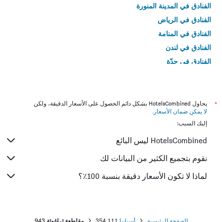
الفنادق في المدينة المنورة
الفنادق في الرياض
الفنادق في المنامة
الفنادق في لندن
الفنادق في جدّة
الفنادق في القاهرة
*
يحاول HotelsCombined بشكل دائم الحصول على الأسعار الدقيقة، ولكن
لا يمكن ضمان الأسعار
.
إليك السبب:
HotelsCombined ليس البائع
نقوم بتجميع الكثير من البيانات لك
لماذا لا تكون الأسعار دقيقة بنسبة 100٪؟
الصفحة الرئيسية
أسبانيا
354,111
مقاطعة ثراغوثة
943