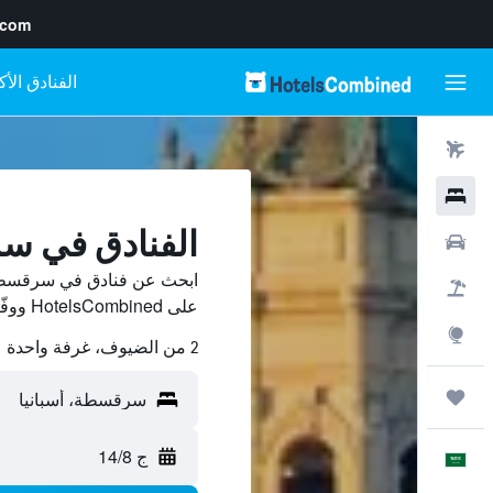
.com
رحلات طيران
فنادق
الفنادق في 
سيارات
ابحث عن فنادق في سرقسطة 
حزم العروض
على HotelsCombined ووفّر.
استكشاف
2 من الضيوف، غرفة واحدة
رحلات
ج 14/8
العَرَبِيَّة