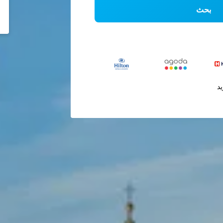
بحث
يد