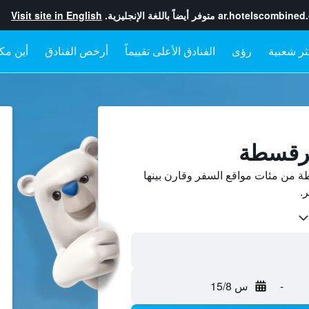
ar.hotelscombined
متوفر أيضاً باللغة الإنجليزية.
Visit site in English
رؤى
الفنادق الأعلى تقييماً
أرخص الفنادق
أين مكا
سرقسطة
من مئات مواقع السفر وقارن بينها
-
س 15/8