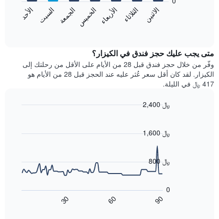
0
الشهور.
الاثنين
الثلاثاء
الأربعاء
الخميس
الجمعة
السبت
الأحد
يتضمن
يعرض
المخطط
المخطط
End
التالي
of
التالي
interactive
1
متوسط
chart
محور
سعر
متى يجب عليك حجز فندق في الكيزار؟
Y
غرفة
وفّر من خلال حجز فندق قبل 28 من الأيام على الأقل من رحلتك إلى
الذي
كل
الكيزار. لقد كان أقل سعر عُثر عليه عند الحجز قبل 28 من الأيام هو
يعرض
يوم
417 ﷼ في الليلة.
متوسط
في
سعر
الأسبوع
2,400 ﷼
غرفة
يتضمن
Line
المخطط
Chart
graphic.
chart
1
with
1,600 ﷼
محور
90
X
data
الذي
points.
800 ﷼
يعرض
أيام
يعرض
الأسبوع.
المخطط
0
يتضمن
التالي
60
90
30
المخطط
كيفية
End
of
التالي
تغير
interactive
1