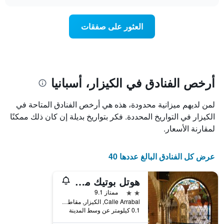
سعر
chart
محور
غرفة
Y
عند
العثور على صفقات
الذي
اقتراب
يعرض
تاريخ
متوسط
الإقامة
سعر
يتضمن
غرفة
المخطط
1
أرخص الفنادق في الكيزار، أسبانيا
محور
X
لمن لديهم ميزانية محدودة، هذه هي أرخص الفنادق المتاحة في
الذي
يعرض
الكيزار في التواريخ المحددة. فكر بتواريخ بديلة إن كان ذلك ممكنًا
عدد
لمقارنة الأسعار.
الأيام
قبل
الإقامة
عرض كل الفنادق البالغ عددها 40
يتضمن
المخطط
هوتل بوتيك ماريبيل
التالي
1
2 نجمتين
ممتاز 9.1
محور
Calle Arrabal, الكيزار, مقاطعة وشقة, أسبانيا
Y
0.1 كيلومتر عن وسط المدينة
الذي