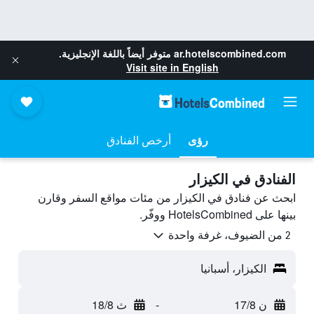
ar.hotelscombined.com
متوفر أيضاً باللغة الإنجليزية.
Visit site in English
رؤى
أرخص الفنادق
الفنادق في الكيزار
ابحث عن فنادق في الكيزار من مئات مواقع السفر وقارن
بينها على HotelsCombined ووفّر.
2 من الضيوف، غرفة واحدة
الكيزار، أسبانيا
ن 17/8
-
ث 18/8