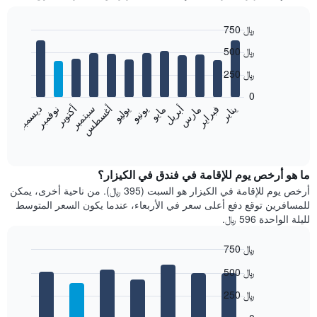
750 ﷼
Bar
Chart
500 ﷼
graphic.
chart
with
250 ﷼
12
bars.
0
فبراير
مايو
أغسطس
نوفمبر
يناير
أبريل
يوليو
أكتوبر
مارس
يونيو
سبتمبر
ديسمبر
يعرض
المخطط
End
of
التالي
interactive
متوسط
chart
سعر
ما هو أرخص يوم للإقامة في فندق في الكيزار؟
غرفة
أرخص يوم للإقامة في الكيزار هو السبت (395 ﷼). من ناحية أخرى، يمكن
كل
للمسافرين توقع دفع أعلى سعر في الأربعاء، عندما يكون السعر المتوسط
شهر
لليلة الواحدة 596 ﷼.
يتضمن
المخطط
750 ﷼
1
Bar
محور
Chart
500 ﷼
graphic.
chart
X
with
الذي
250 ﷼
7
يعرض
bars.