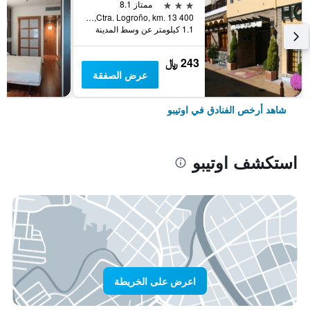
3 نجوم
ممتاز 8.1
Ctra. Logroño, km. 13 400, اوتيبو, مقاطعة ثراغوثة, أسبانيا
1.1 كيلومتر عن وسط المدينة
243 ﷼
عرض الصفقة
شاهد أرخص الفنادق في اوتيبو
استكشف اوتيبو
اعرض على الخريطة