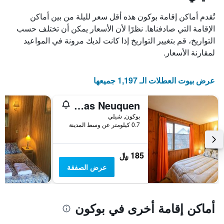
X
الذي
تُقدم أماكن إقامة بوكون هذه أقل سعر لليلة من بين أماكن
يعرض
الإقامة التي صادفناها. نظرًا لأن الأسعار يمكن أن تختلف حسب
أيام
التواريخ، قم بتغيير التواريخ إذا كانت لديك مرونة في المواعيد
الأسبوع.
يتضمن
لمقارنة الأسعار.
المخطط
التالي
1
عرض بيوت العطلات الـ 1,197 جميعها
محور
Y
Cabañas Neuquen
الذي
يعرض
بوكون, شيلي
0.7 كيلومتر عن وسط المدينة
متوسط
سعر
غرفة
185 ﷼
عرض الصفقة
أماكن إقامة أخرى في بوكون