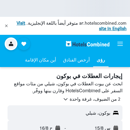
ar.hotelscombined.com
متوفر أيضاً باللغة الإنجليزية.
Visit
site in English
رؤى
أرخص الفنادق
أين مكان الإقامة
إيجارات العطلات في بوكون
ابحث عن بيوت العطلات في بوكون، شيلي من مئات مواقع
السفر على HotelsCombined وقارن بينها ووفّر.
2 من الضيوف، غرفة واحدة
بوكون، شيلي
س 15/8
-
ح 16/8