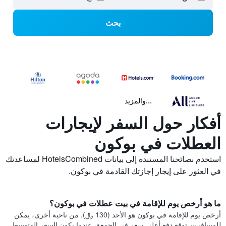
بحث
...والمزيد
أفكار حول السفر لإيجارات
العطلات في بوكون
استخدم نصائحنا المستندة إلى بيانات HotelsCombined لمساعدتك
في العثور على إيجار إجازتك القادمة في بوكون.
ما هو أرخص يوم للإقامة في بيت عطلات في بوكون؟
أرخص يوم للإقامة في بوكون هو الأحد (130 ﷼). من ناحية أخرى، يمكن
للمسافرين توقع دفع أعلى سعر في الجمعة، عندما يكون السعر المتوسط