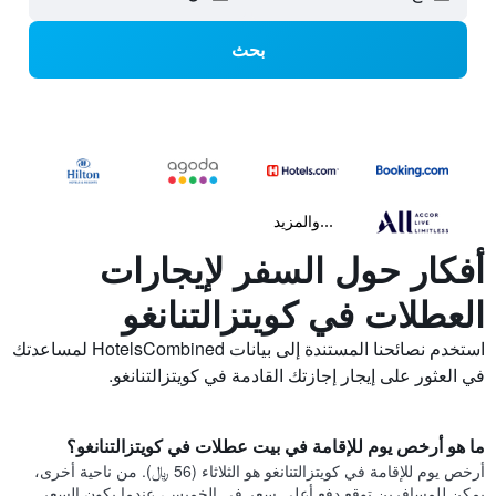
بحث
...والمزيد
أفكار حول السفر لإيجارات
العطلات في كويتزالتنانغو
استخدم نصائحنا المستندة إلى بيانات HotelsCombined لمساعدتك
في العثور على إيجار إجازتك القادمة في كويتزالتنانغو.
ما هو أرخص يوم للإقامة في بيت عطلات في كويتزالتنانغو؟
أرخص يوم للإقامة في كويتزالتنانغو هو الثلاثاء (56 ﷼). من ناحية أخرى،
يمكن للمسافرين توقع دفع أعلى سعر في الخميس، عندما يكون السعر