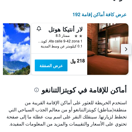
X
الذي
يعرض
عرض كافة أماكن إقامة 192
أيام
الأسبوع.
لار أنتيكا هوتل
يتضمن
المخطط
2 نجمتين
ممتاز 8.5
التالي
4ta calle 9-42 zona 1, كويتزالتنانغو, غواتيمالا
1
0.1 كيلومتر عن وسط المدينة
محور
Y
218 ﷼
الذي
عرض الصفقة
يعرض
متوسط
سعر
غرفة
أماكن للإقامة في كويتزالتنانغو
استخدم الخريطة للعثور على أماكن الإقامة القريبة من
منطقة(مناطق) كويتزالتنانغو أو من معالم الجذب السياحي التي
تخطط لزيارتها. سينقلك النقر على اسم بيت عطلة ما إلى صفحة
تحتوي على الأسعار والتقييمات والمزيد من المعلومات المفيدة.