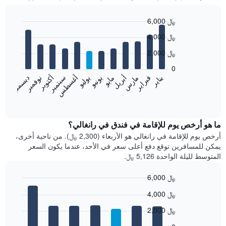
6,000 ﷼
Bar
Chart
4,000 ﷼
graphic.
chart
with
2,000 ﷼
12
bars.
0
فبراير
مايو
أغسطس
نوفمبر
يناير
أبريل
يوليو
أكتوبر
مارس
يونيو
سبتمبر
ديسمبر
يعرض
المخطط
End
of
التالي
interactive
متوسط
chart
سعر
ما هو أرخص يوم للإقامة في فندق في رانغالي؟
غرفة
أرخص يوم للإقامة في رانغالي هو الأربعاء (2,300 ﷼). من ناحية أخرى،
كل
يمكن للمسافرين توقع دفع أعلى سعر في الأحد، عندما يكون السعر
شهر
المتوسط لليلة الواحدة 5,126 ﷼.
يتضمن
المخطط
6,000 ﷼
1
Bar
محور
Chart
4,000 ﷼
graphic.
chart
X
with
الذي
2,000 ﷼
7
يعرض
bars.