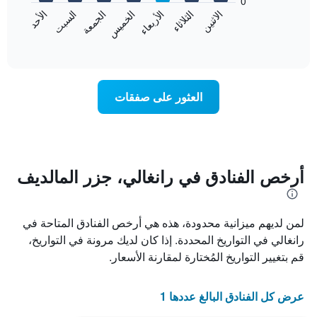
0
الشهور.
الاثنين
الخميس
الأحد
الأربعاء
السبت
الثلاثاء
الجمعة
يتضمن
يعرض
المخطط
المخطط
End
التالي
of
التالي
interactive
1
متوسط
chart
محور
سعر
Y
غرفة
العثور على صفقات
الذي
كل
يعرض
يوم
متوسط
في
سعر
الأسبوع
غرفة
يتضمن
المخطط
أرخص الفنادق في رانغالي، جزر المالديف
1
محور
X
لمن لديهم ميزانية محدودة، هذه هي أرخص الفنادق المتاحة في
الذي
يعرض
رانغالي في التواريخ المحددة. إذا كان لديك مرونة في التواريخ،
أيام
قم بتغيير التواريخ المُختارة لمقارنة الأسعار.
الأسبوع.
يتضمن
المخطط
عرض كل الفنادق البالغ عددها 1
التالي
1