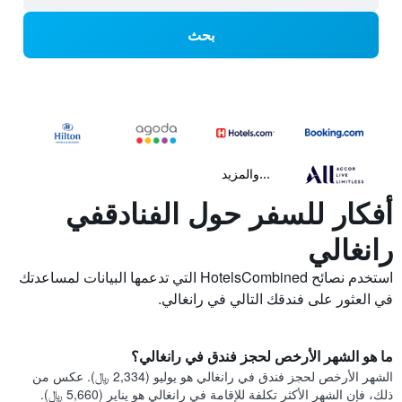
بحث
...والمزيد
أفكار للسفر حول الفنادقفي
رانغالي
استخدم نصائح HotelsCombined التي تدعمها البيانات لمساعدتك
في العثور على فندقك التالي في رانغالي.
ما هو الشهر الأرخص لحجز فندق في رانغالي؟
الشهر الأرخص لحجز فندق في رانغالي هو يوليو (2,334 ﷼). عكس من
ذلك، فإن الشهر الأكثر تكلفة للإقامة في رانغالي هو يناير (5,660 ﷼).