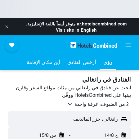
ar.hotelscombined.com
متوفر أيضاً باللغة الإنجليزية.
Visit site in English
رؤى
أرخص الفنادق
أين مكان الإقامة
الفنادق في رانغالي
ابحث عن فنادق في رانغالي من مئات مواقع السفر وقارن
بينها على HotelsCombined ووفّر.
2 من الضيوف، غرفة واحدة
رانغالي، جزر المالديف
ج 14/8
-
س 15/8