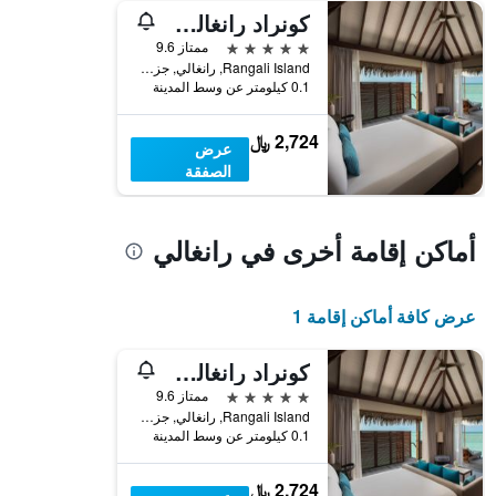
كونراد رانغالي آيلاند المالديف
محور
Y
5 نجوم
ممتاز 9.6
الذي
Rangali Island, رانغالي, جزر المالديف
يعرض
0.1 كيلومتر عن وسط المدينة
متوسط
سعر
2,724 ﷼
غرفة
عرض
الصفقة
أماكن إقامة أخرى في رانغالي
عرض كافة أماكن إقامة 1
كونراد رانغالي آيلاند المالديف
5 نجوم
ممتاز 9.6
Rangali Island, رانغالي, جزر المالديف
0.1 كيلومتر عن وسط المدينة
2,724 ﷼