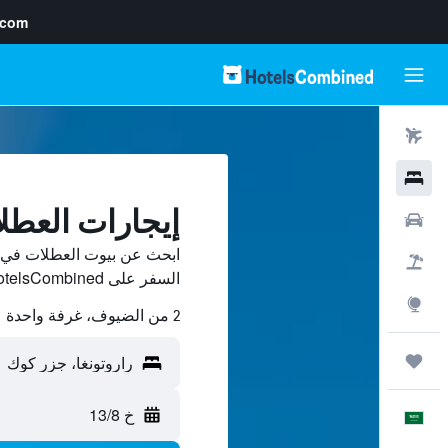
.com
رحلات طيران
فنادق
إيجارات العطل
سيارات
ابحث عن بيوت العطلات في ر
حزم العروض
السفر على HotelsCombined وقارن بينها ووفّر.
استكشاف
2 من الضيوف، غرفة واحدة
رحلات
خ 13/8
العَرَبِيَّة