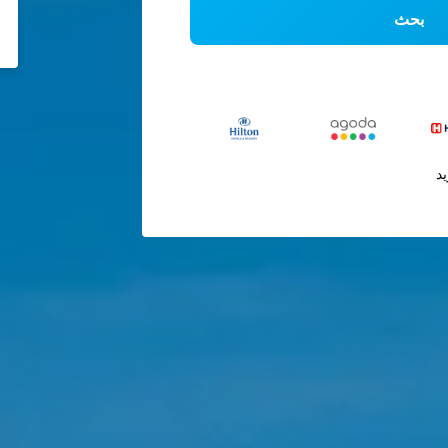
بحث
يد