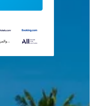
...والمز