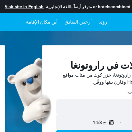
ar.hotelscombined
متوفر أيضاً باللغة الإنجليزية.
Visit site in English
رؤى
أرخص الفنادق
أين مكان الإقامة
ات في راروتونغا
اروتونغا، جزر كوك من مئات مواقع
-
ج 14/8