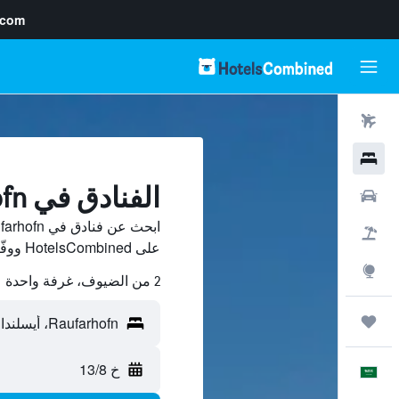
.com
رحلات طيران
فنادق
الفنادق في Raufarhofn
سيارات
حزم العروض
على HotelsCombined ووفّر.
استكشاف
2 من الضيوف، غرفة واحدة
رحلات
خ 13/8
العَرَبِيَّة