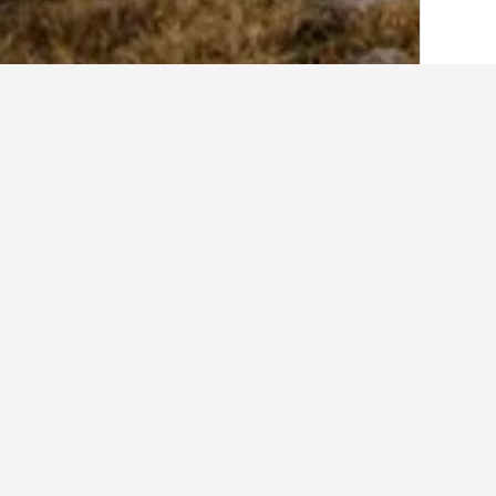
الصفحة الرئيسية
أيسلندا
3,781
الإقليم ال
أرخص الفنادق في Raufarhofn، أيسلندا
وموقعه.
عرض كل الفنادق البالغ عددها 4
هوت
3 نجوم