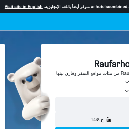
ar.hotelscombined
متوفر أيضاً باللغة الإنجليزية.
Visit site in English
ابحث عن فنادق في Raufarhofn من مئات مواقع السفر وقارن بينها
-
ج 14/8