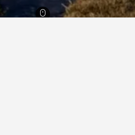
شمالي الشرقي
489
Raufarhofn
4
هذه هي أقل الأسعار التي وجدناها للفنادق في Raufarhofn في الوقت الحالي. عادةً ما
ل نرورلخوس
ممتاز 8.5