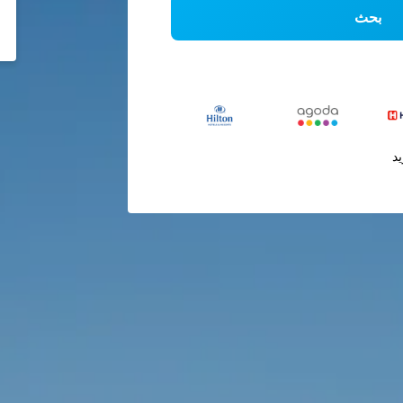
بحث
يد