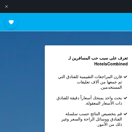
تعرف على سبب حب المسافرين لـ
HotelsCombined
قارن المراجعات التقييمية للفنادق التي
تم جمعها من آلاف تعليقات
المستخدمين.
بحث واحد يمنحك أسعاراً دقيقة للفنادق
ذات الأسعار المعقولة.
قم بتخصيص النتائج حسب سلسلة
الفنادق ووسائل الراحة والسعر وغير
ذلك من الأمور.