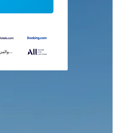
...والمز