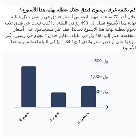
1
هذه
chart
محور
كم تكلفة غرفة رينتون فندق خلال عطلة نهاية هذا الأسبوع؟
الليلة
Y
الذي
خلال آخر 72 ساعة، شهدنا انخفاض أسعار فنادق في رينتون خلال عطلة
الذي
عُثر
نهاية هذا الأسبوع تصل إلى 490 ﷼في الليلة. إذا كنت تبحث عن فندق ثلاث
يعرض
عليه
نجوم لعطلة نهاية هذا الأسبوع تحديدًا، فقد عثر مستخدمونا على أسعار
متوسط
خلال
منخفضة تصل إلى 490 ﷼ في الليلة. مقابل فندق 4 نجوم في رينتون، عُثر
سعر
آخر
مؤخرًا على أرخص سعر والذي كان 1,342 ﷼في الليلة لعطلة نهاية هذا
غرفة
3
الأسبوع.
أيام
مع
1,500 ﷼
التصنيف
Bar
حسب
Chart
graphic.
chart
النجوم
1,000 ﷼
with
يتضمن
3
المخطط
bars.
500 ﷼
1
محور
يعرض
X
المخطط
0
التي
التالي
ن
م
ن
ن
ن
م
تعرض
متوسط
3
ج
و
4
ج
و
2
ج
م
ت
ا
فئات
End
سعر
of
الفنادق
الغرفة
interactive
بالنجوم.
خلال
chart