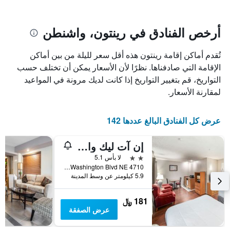
يتضمن
بالنجوم.
يتضمن
المخطط
1
المخطط
أرخص الفنادق في رينتون، واشنطن
1
محور
X
محور
تُقدم أماكن إقامة رينتون هذه أقل سعر لليلة من بين أماكن
Y
الذي
الذي
يعرض
الإقامة التي صادفناها. نظرًا لأن الأسعار يمكن أن تختلف حسب
عدد
يعرض
التواريخ، قم بتغيير التواريخ إذا كانت لديك مرونة في المواعيد
الأيام
متوسط
لمقارنة الأسعار.
قبل
سعر
غرفة
الإقامة
في
يتضمن
عرض كل الفنادق البالغ عددها 142
عطلة
المخطط
نهاية
التالي
إن آت ليك واشنطن باي أو واي أو -6405
1
هذا
محور
الأسبوع
2 نجمتين
لا بأس 5.1
Y
خلال
4710 Lake Washington Blvd NE, رينتون, WA, الولايات المتحدة الأميريكية
آخر
الذي
5.9 كيلومتر عن وسط المدينة
3
يعرض
أيام
متوسط
181 ﷼
سعر
عرض الصفقة
غرفة