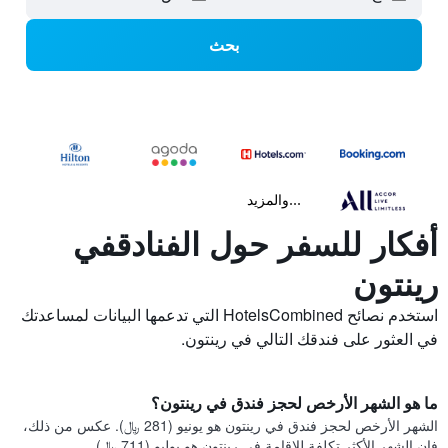
بحث
...والمزيد
أفكار للسفر حول الفنادقفي
رينتون
استخدم نصائح HotelsCombined التي تدعمها البيانات لمساعدتك
في العثور على فندقك التالي في رينتون.
ما هو الشهر الأرخص لحجز فندق في رينتون؟
الشهر الأرخص لحجز فندق في رينتون هو يونيو (281 ﷼). عكس من ذلك،
فإن الشهر الأكثر تكلفة للإقامة في رينتون هو يوليو (711 ﷼).