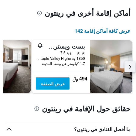
أماكن إقامة أخرى في رينتون
عرض كافة أماكن إقامة 142
بست ويسترن بلس رينتن إن
2 نجمتين
جيد 7.5
1850 Maple Valley Highway, رينتون, WA, الولايات المتحدة الأميريكية
1.7 كيلومتر عن وسط المدينة
494 ﷼
عرض الصفقة
حقائق حول الإقامة في رينتون
ما أفضل الفنادق في رينتون؟