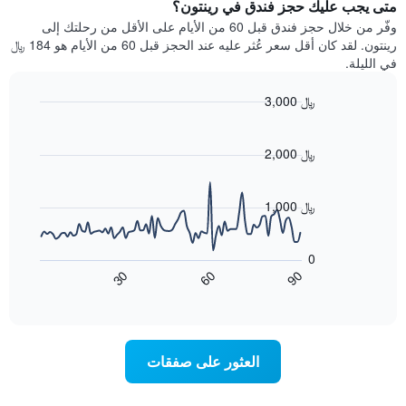
يتضمن
متى يجب عليك حجز فندق في رينتون؟
عطلة
المخطط
نهاية
وفّر من خلال حجز فندق قبل 60 من الأيام على الأقل من رحلتك إلى
1
هذا
رينتون. لقد كان أقل سعر عُثر عليه عند الحجز قبل 60 من الأيام هو 184 ﷼
محور
الأسبوع
في الليلة.
Y
الذي
الذي
عُثر
3,000 ﷼
يعرض
عليه
متوسط
Line
Chart
خلال
graphic.
chart
سعر
آخر
with
2,000 ﷼
الغرفة
3
90
هذه
أيام
data
الليلة
points.
مع
1,000 ﷼
الذي
التصنيف
عُثر
حسب
يعرض
عليه
النجوم
المخطط
0
خلال
التالي
يتضمن
60
90
30
آخر
كيفية
المخطط
End
3
of
1
تغير
interactive
أيام
سعر
محور
chart
X
غرفة
عند
الذي
العثور على صفقات
يعرض
اقتراب
تاريخ
فئات
الإقامة
الفنادق