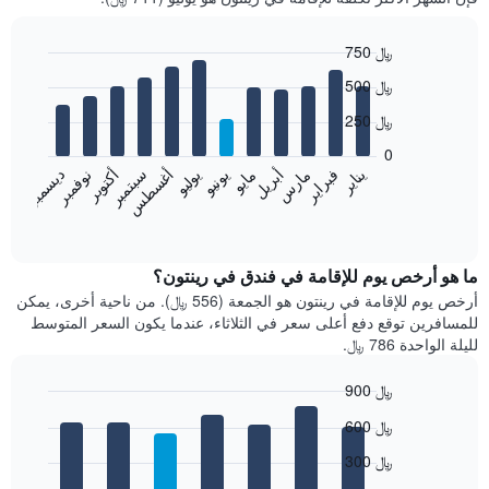
750 ﷼
Bar
Chart
500 ﷼
graphic.
chart
with
250 ﷼
12
bars.
0
فبراير
مايو
أغسطس
نوفمبر
يناير
أبريل
يوليو
أكتوبر
مارس
يونيو
سبتمبر
ديسمبر
يعرض
المخطط
End
of
التالي
interactive
متوسط
chart
سعر
ما هو أرخص يوم للإقامة في فندق في رينتون؟
غرفة
أرخص يوم للإقامة في رينتون هو الجمعة (556 ﷼). من ناحية أخرى، يمكن
كل
للمسافرين توقع دفع أعلى سعر في الثلاثاء، عندما يكون السعر المتوسط
شهر
لليلة الواحدة 786 ﷼.
يتضمن
المخطط
900 ﷼
1
Bar
محور
Chart
600 ﷼
graphic.
chart
X
with
الذي
300 ﷼
7
يعرض
bars.