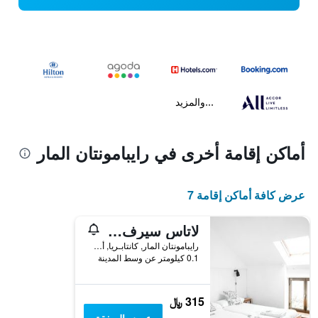
...والمزيد
أماكن إقامة أخرى في رايبامونتان المار
عرض كافة أماكن إقامة 7
لاتاس سيرف لودج
رايبامونتان المار, كانتابـريا, أسبانيا
0.1 كيلومتر عن وسط المدينة
315 ﷼