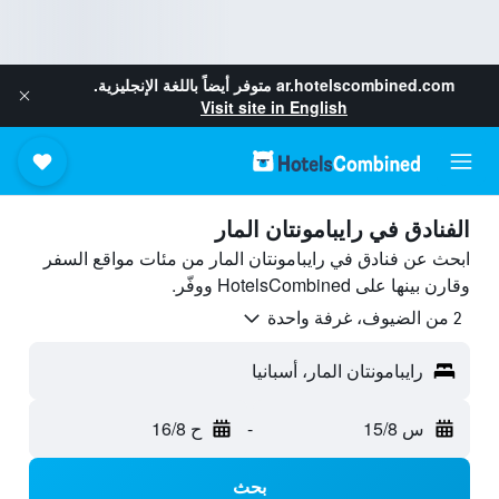
ar.hotelscombined.com
متوفر أيضاً باللغة الإنجليزية.
Visit site in English
الفنادق في رايبامونتان المار
ابحث عن فنادق في رايبامونتان المار من مئات مواقع السفر
وقارن بينها على HotelsCombined ووفّر.
2 من الضيوف، غرفة واحدة
رايبامونتان المار، أسبانيا
س 15/8
-
ح 16/8
بحث