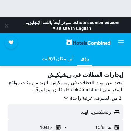
ar.hotelscombined.com
متوفر أيضاً باللغة الإنجليزية.
Visit site in English
رؤى
أين مكان الإقامة
إيجارات العطلات في ريشيكيش
ابحث عن بيوت العطلات في ريشيكيش، الهند من مئات مواقع
السفر على HotelsCombined وقارن بينها ووفّر.
2 من الضيوف، غرفة واحدة
ريشيكيش، الهند
س 15/8
-
ح 16/8