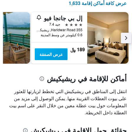
عرض كافة أماكن إقامة 1,633
الذي
يعرض
أيام
إل بي جانجا فيو
الأسبوع.
4 نجوم
جيد 7.4
يتضمن
355 Haridwar Road, ريشيكيش, الهند
المخطط
0.6 كيلومتر عن وسط المدينة
التالي
1
189 ﷼
محور
عرض الصفقة
Y
الذي
يعرض
متوسط
أماكن للإقامة في ريشيكيش
سعر
غرفة
انتقل إلى المناطق في ريشيكيش التي تخطط لزيارتها للعثور
على بيوت العطلات القريبة منها. يمكن الوصول إلى مزيد من
المعلومات حول بيت عطلة معين من خلال النقر على اسم بيت
العطلة داخل الخريطة.
حقائق حول الإقامة في ريشيكيش