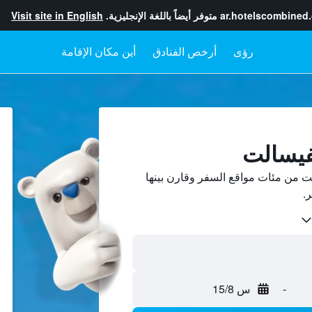
ar.hotelscombined
متوفر أيضاً باللغة الإنجليزية.
Visit site in English
رؤى
أرخص الفنادق
أين مكان الإقامة
فيسالت
 من مئات مواقع السفر وقارن بينها
-
س 15/8