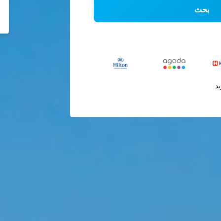
بحث
يد