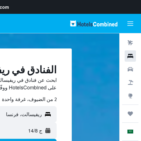
.com
رحلات طيران
فنادق
الفنادق في ري
سيارات
ابحث عن فنادق في ريفيسالت
حزم العروض
على HotelsCombined ووفّر.
استكشاف
2 من الضيوف، غرفة واحدة
رحلات
ج 14/8
العَرَبِيَّة