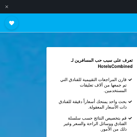
تعرف على سبب حب المسافرين لـ
HotelsCombined
قارن المراجعات التقييمية للفنادق التي
تم جمعها من آلاف تعليقات
المستخدمين.
بحث واحد يمنحك أسعاراً دقيقة للفنادق
ذات الأسعار المعقولة.
قم بتخصيص النتائج حسب سلسلة
الفنادق ووسائل الراحة والسعر وغير
ذلك من الأمور.