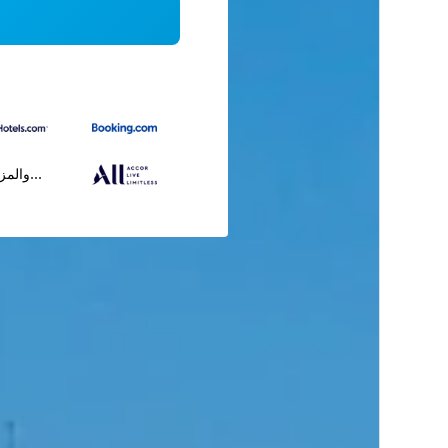
...والمز