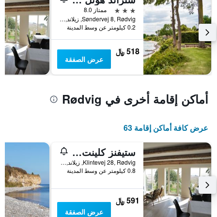
محور
3 نجوم
ممتاز 8.0
Y
Søndervej 8, Rødvig, زيلاند, الدانمارك
الذي
0.2 كيلومتر عن وسط المدينة
يعرض
متوسط
518 ﷼
سعر
عرض الصفقة
غرفة
أماكن إقامة أخرى في Rødvig
عرض كافة أماكن إقامة 63
ستيفنز كلينت ستراندبينسيون
Klintevej 28, Rødvig, زيلاند, الدانمارك
0.8 كيلومتر عن وسط المدينة
591 ﷼
عرض الصفقة