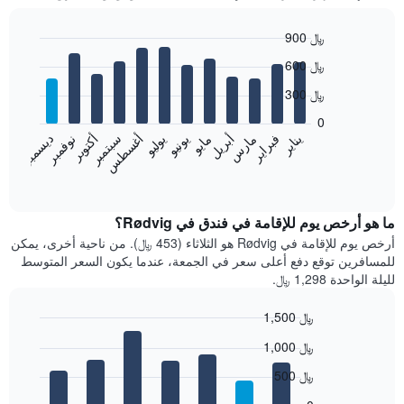
900 ﷼
Bar
Chart
600 ﷼
graphic.
chart
with
300 ﷼
12
bars.
0
فبراير
مايو
أغسطس
نوفمبر
يناير
أبريل
يوليو
أكتوبر
مارس
يونيو
سبتمبر
ديسمبر
يعرض
المخطط
End
of
التالي
interactive
متوسط
chart
سعر
ما هو أرخص يوم للإقامة في فندق في Rødvig؟
غرفة
أرخص يوم للإقامة في Rødvig هو الثلاثاء (453 ﷼). من ناحية أخرى، يمكن
كل
للمسافرين توقع دفع أعلى سعر في الجمعة، عندما يكون السعر المتوسط
شهر
لليلة الواحدة 1,298 ﷼.
يتضمن
المخطط
1,500 ﷼
1
Bar
محور
Chart
1,000 ﷼
graphic.
chart
X
with
الذي
500 ﷼
7
يعرض
bars.