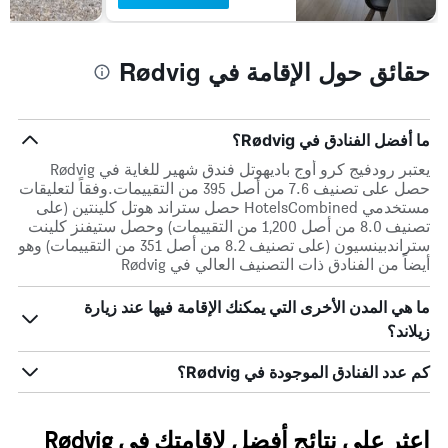
حقائق حول الإقامة في Rødvig
ما أفضل الفنادق في Rødvig؟
يعتبر رودفيج كرو أوج باديهوتل فندق شهير للغاية في Rødvig
حصل على تصنيف 7.6 من أصل 395 من التقييمات.وفقاً لتعليقات
مستخدمي HotelsCombined حصل ستراند هوتل كلينتين (على
تصنيف 8.0 من أصل 1,200 من التقييمات) وحصل ستيفنز كلينت
ستراندبينسيون (على تصنيف 8.2 من أصل 351 من التقييمات) وهو
أيضاً من الفنادق ذات التصنيف العالي في Rødvig
ما هي المدن الأخرى التي يمكنك الإقامة فيها عند زيارة
زيلاند؟
كم عدد الفنادق الموجودة في Rødvig؟
اعثر على نتائج أفضل لإقامتك في Rødvig