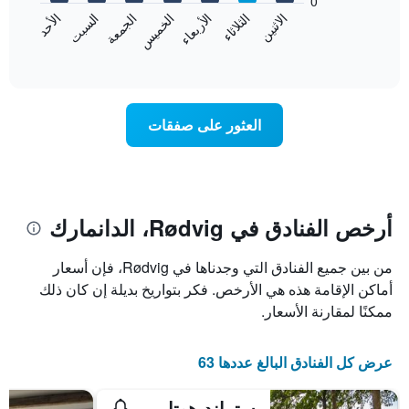
0
الشهور.
الاثنين
الخميس
الأحد
الأربعاء
السبت
الثلاثاء
الجمعة
يتضمن
يعرض
المخطط
المخطط
End
التالي
of
التالي
interactive
1
متوسط
chart
محور
سعر
Y
غرفة
العثور على صفقات
الذي
كل
يعرض
يوم
متوسط
في
سعر
الأسبوع
غرفة
يتضمن
المخطط
أرخص الفنادق في Rødvig، الدانمارك
1
محور
من بين جميع الفنادق التي وجدناها في Rødvig، فإن أسعار
X
الذي
أماكن الإقامة هذه هي الأرخص. فكر بتواريخ بديلة إن كان ذلك
يعرض
ممكنًا لمقارنة الأسعار.
أيام
الأسبوع.
يتضمن
عرض كل الفنادق البالغ عددها 63
المخطط
التالي
ستراند هوتل كلينتين
1