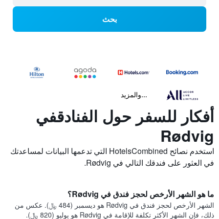
بحث
...والمزيد
أفكار للسفر حول الفنادقفي
Rødvig
استخدم نصائح HotelsCombined التي تدعمها البيانات لمساعدتك
في العثور على فندقك التالي في Rødvig.
ما هو الشهر الأرخص لحجز فندق في Rødvig؟
الشهر الأرخص لحجز فندق في Rødvig هو ديسمبر (484 ﷼). عكس من
ذلك، فإن الشهر الأكثر تكلفة للإقامة في Rødvig هو يوليو (820 ﷼).