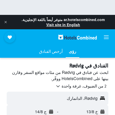
ar.hotelscombined.com
متوفر أيضاً باللغة الإنجليزية.
Visit site in English
رؤى
أرخص الفنادق
الفنادق في Rødvig
ابحث عن فنادق في Rødvig من مئات مواقع السفر وقارن
بينها على HotelsCombined ووفّر.
2 من الضيوف، غرفة واحدة
Rødvig، الدانمارك
خ 13/8
-
ج 14/8