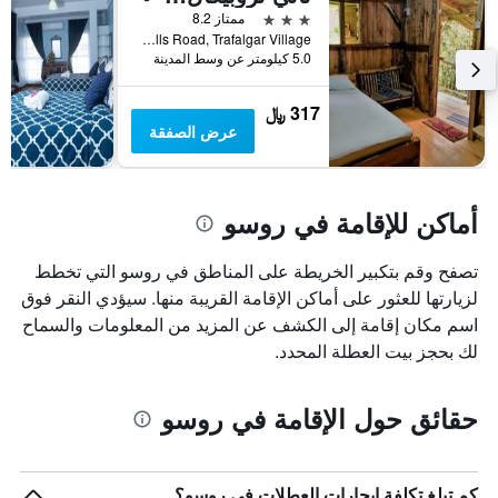
قبل
3 نجوم
ممتاز 8.2
الإقامة
Trafalgar Falls Road, Trafalgar Village, روسو, دومينيكا
يتضمن
5.0 كيلومتر عن وسط المدينة
المخطط
التالي
317 ﷼
1
عرض الصفقة
محور
Y
الذي
يعرض
أماكن للإقامة في روسو
متوسط
سعر
غرفة
تصفح وقم بتكبير الخريطة على المناطق في روسو التي تخطط
لزيارتها للعثور على أماكن الإقامة القريبة منها. سيؤدي النقر فوق
اسم مكان إقامة إلى الكشف عن المزيد من المعلومات والسماح
لك بحجز بيت العطلة المحدد.
حقائق حول الإقامة في روسو
كم تبلغ تكلفة إيجارات العطلات في روسو؟