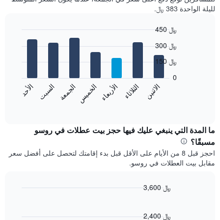
لليلة الواحدة 383 ﷼.
450 ﷼
Bar
Chart
300 ﷼
graphic.
chart
with
150 ﷼
7
bars.
0
الاثنين
الثلاثاء
الأربعاء
الخميس
الجمعة
السبت
الأحد
يعرض
المخطط
End
of
التالي
interactive
متوسط
chart
سعر
ما المدة التي ينبغي عليك فيها حجز بيت عطلات في روسو
غرفة
مسبقًا؟
كل
احجز قبل 8 من الأيام على الأقل قبل بدء إقامتك لتحصل على أفضل سعر
يوم
مقابل بيت العطلات في روسو.
في
الأسبوع
يتضمن
3,600 ﷼
المخطط
Line
Chart
1
graphic.
chart
محور
with
2,400 ﷼