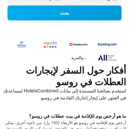
بحث
...والمزيد
أفكار حول السفر لإيجارات
العطلات في روسو
استخدم نصائحنا المستندة إلى بيانات HotelsCombined لمساعدتك
في العثور على إيجار إجازتك القادمة في روسو.
ما هو أرخص يوم للإقامة في بيت عطلات في روسو؟
أرخص يوم للإقامة في روسو هو الأربعاء (193 ﷼). من ناحية أخرى، يمكن
للمسافرين توقع دفع أعلى سعر في الجمعة، عندما يكون السعر المتوسط