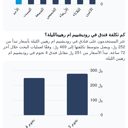
bars.
0
الشهور.
الاثنين
الثلاثاء
الأربعاء
الخميس
الجمعة
السبت
الأحد
يتضمن
يعرض
المخطط
المخطط
End
التالي
of
التالي
interactive
1
متوسط
chart
محور
سعر
كم تكلفة فندق في روديشييم ام رهيينالليلة؟
Y
غرفة
عثر المستخدمون على فنادق في روديشييم ام رهيين الليلة بأسعار تبدأ من
الذي
كل
252 ﷼، ويصل متوسط تكلفتها إلى 469 ﷼، وفقًا لعمليات البحث خلال آخر
يعرض
يوم
72 ساعة. تبدأ الأسعار من 251 ﷼ مقابل فندق 4 نجوم في روديشييم ام
متوسط
في
رهيين الليلة.
سعر
الأسبوع
غرفة
يتضمن
300 ﷼
المخطط
Bar
1
Chart
graphic.
chart
محور
200 ﷼
with
X
2
الذي
bars.
يعرض
100 ﷼
أيام
يعرض
الأسبوع.
المخطط
0
يتضمن
التالي
ن
م
ن
م
المخطط
متوسط
3
ج
و
4
ج
و
التالي
End
سعر