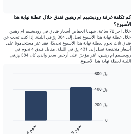
1
of
الغرفة
interactive
محور
هذه
chart
Y
كم تكلفة غرفة روديشييم ام رهيين فندق خلال عطلة نهاية هذا
الليلة
الذي
الذي
الأسبوع؟
يعرض
عُثر
خلال آخر 72 ساعة، شهدنا انخفاض أسعار فنادق في روديشييم ام رهيين
متوسط
عليه
خلال عطلة نهاية هذا الأسبوع تصل إلى 384 ﷼في الليلة. إذا كنت تبحث عن
سعر
خلال
فندق ثلاث نجوم لعطلة نهاية هذا الأسبوع تحديدًا، فقد عثر مستخدمونا على
غرفة
آخر
أسعار منخفضة تصل إلى 431 ﷼ في الليلة. مقابل فندق 4 نجوم في
3
روديشييم ام رهيين، عُثر مؤخرًا على أرخص سعر والذي كان 384 ﷼في
أيام
الليلة لعطلة نهاية هذا الأسبوع.
مع
التصنيف
600 ﷼
حسب
النجوم
Bar
Chart
graphic.
يتضمن
chart
400 ﷼
with
المخطط
2
1
bars.
محور
200 ﷼
X
يعرض
التي
المخطط
تعرض
0
التالي
فئات
ن
م
ن
م
متوسط
الفنادق
3
ج
و
4
ج
و
End
سعر