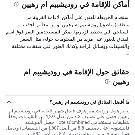
أماكن للإقامة في روديشييم ام رهيين
استخدم الخريطة للعثور على أماكن الإقامة القريبة من
منطقة(مناطق) روديشييم ام رهيين أو من معالم الجذب
السياحي التي تخطط لزيارتها. يمكن للمستخدمين النقر فوق اسم
الفندق للعثور على مزيد من المعلومات حوله، مثل السعر
والتعليقات ووسائل الراحة وكذلك العثور على صفقات مختلفة
له.
حقائق حول الإقامة في روديشييم ام
رهيين
ما أفضل الفنادق في روديشييم ام رهيين؟
يعتبر هوتل روديشيمير هوف فندق شهير للغاية في روديشييم ام
رهيين حصل على تصنيف 7.8 من أصل 1,233 من التقييمات.وفقاً
لتعليقات مستخدمي HotelsCombined حصل ألدويتشه
فاينشتوبه (على تصنيف 8.8 من أصل 1,807 من التقييمات) وحصل
هوتل تسفاي مورين (على تصنيف 8.3 من أصل 667 من