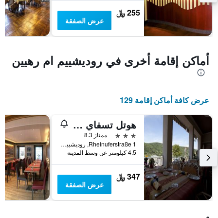
غرفة
255 ﷼
عرض الصفقة
أماكن إقامة أخرى في روديشييم ام رهيين
عرض كافة أماكن إقامة 129
هوتل تسفاي مورين
3 نجوم
ممتاز 8.3
Rheinuferstraße 1, روديشييم ام رهيين, هسه, ألمانيا
4.5 كيلومتر عن وسط المدينة
347 ﷼
عرض الصفقة