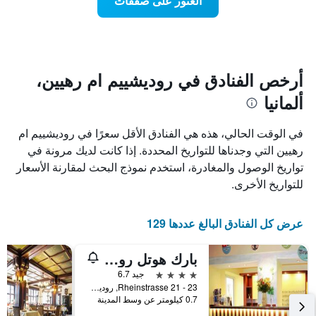
العثور على صفقات
يعرض
اقتراب
تاريخ
فئات
الإقامة
الفنادق
يتضمن
بالنجوم.
يتضمن
المخطط
1
المخطط
أرخص الفنادق في روديشييم ام رهيين،
1
محور
ألمانيا
X
محور
Y
الذي
الذي
يعرض
في الوقت الحالي، هذه هي الفنادق الأقل سعرًا في روديشييم ام
عدد
يعرض
رهيين التي وجدناها للتواريخ المحددة. إذا كانت لديك مرونة في
الأيام
متوسط
تواريخ الوصول والمغادرة، استخدم نموذج البحث لمقارنة الأسعار
قبل
سعر
غرفة
الإقامة
للتواريخ الأخرى.
في
يتضمن
عطلة
المخطط
نهاية
التالي
عرض كل الفنادق البالغ عددها 129
1
هذا
محور
الأسبوع
بارك هوتل رودسهم
Y
خلال
آخر
الذي
4 نجوم
جيد 6.7
3
يعرض
Rheinstrasse 21 - 23, روديشييم ام رهيين, هسه, ألمانيا
0.7 كيلومتر عن وسط المدينة
أيام
متوسط
سعر