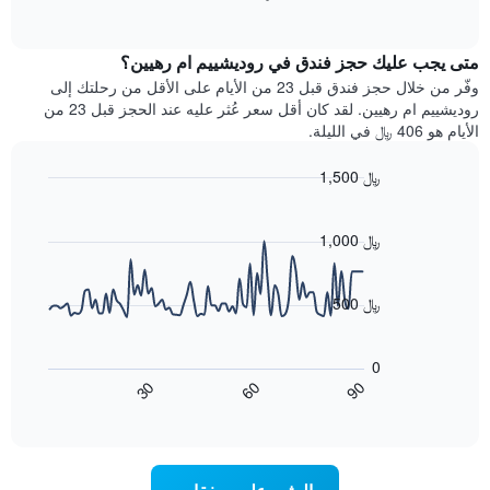
بالنجوم.
of
الغرفة
interactive
يتضمن
خلال
chart
المخطط
متى يجب عليك حجز فندق في روديشييم ام رهيين؟
عطلة
1
نهاية
وفّر من خلال حجز فندق قبل 23 من الأيام على الأقل من رحلتك إلى
محور
هذا
روديشييم ام رهيين. لقد كان أقل سعر عُثر عليه عند الحجز قبل 23 من
Y
الأسبوع
الأيام هو 406 ﷼ في الليلة.
الذي
الذي
يعرض
عُثر
متوسط
1,500 ﷼
عليه
سعر
Line
Chart
خلال
الغرفة
graphic.
chart
آخر
هذه
with
1,000 ﷼
3
90
الليلة
أيام
data
الذي
points.
مع
عُثر
500 ﷼
التصنيف
عليه
حسب
يعرض
خلال
النجوم
المخطط
آخر
0
التالي
يتضمن
3
60
90
30
كيفية
المخطط
End
أيام
of
1
تغير
interactive
سعر
محور
chart
X
غرفة
عند
الذي