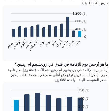
مارس (1,064 ﷼).
1,200 ﷼
Bar
Chart
800 ﷼
graphic.
chart
with
400 ﷼
12
bars.
0
فبراير
مايو
أغسطس
نوفمبر
يناير
أبريل
يوليو
أكتوبر
مارس
يونيو
سبتمبر
ديسمبر
يعرض
المخطط
End
of
التالي
interactive
متوسط
chart
سعر
ما هو أرخص يوم للإقامة في فندق في روديشييم ام رهيين؟
غرفة
أرخص يوم للإقامة في روديشييم ام رهيين هو الأحد (467 ﷼). من ناحية
كل
أخرى، يمكن للمسافرين توقع دفع أعلى سعر في الجمعة، عندما يكون
شهر
السعر المتوسط لليلة الواحدة 682 ﷼.
يتضمن
المخطط
750 ﷼
1
Bar
محور
Chart
500 ﷼
graphic.
chart
X
with
الذي
250 ﷼
7
يعرض