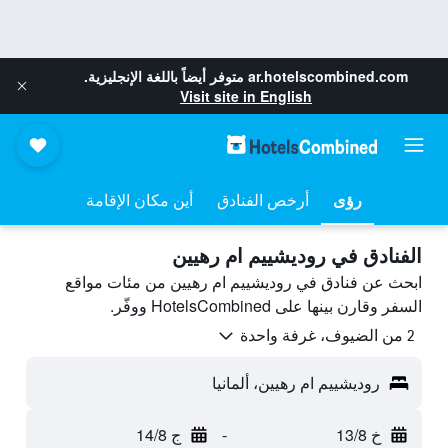
ar.hotelscombined.com
متوفر أيضاً باللغة الإنجليزية.
Visit site in English
رؤى
أرخص الفنادق
أين مكان الإقامة
الفنادق في روديشييم ام رهيين
ابحث عن فنادق في روديشييم ام رهيين من مئات مواقع
السفر وقارن بينها على HotelsCombined ووفّر.
2 من الضيوف، غرفة واحدة
روديشييم ام رهيين، ألمانيا
خ 13/8
-
ج 14/8