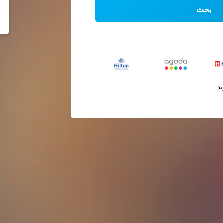
بحث
يد