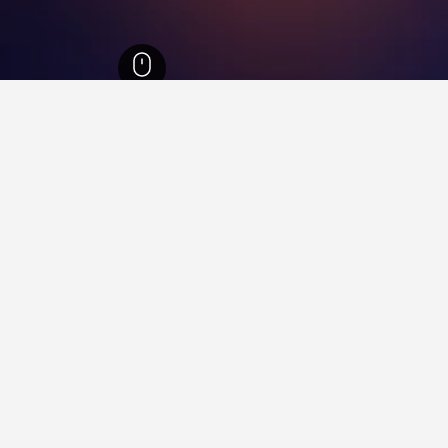
ساباك
100
اباك
 في ساباك التي تخطط لزيارتها للعثور على أماكن الإقامة القريبة منه
معلومات مفيدة وصفقات لبيت العطلة ذلك.
ل لإقامتك في ساباك