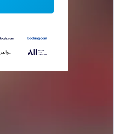
...والمز