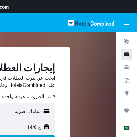
.com
رحلات طيران
فنادق
إيجارات العطل
سيارات
ابحث عن بيوت العطلات في 
حزم العروض
على HotelsCombined وقارن بينها ووفّر.
استكشاف
2 من الضيوف، غرفة واحدة
رحلات
ج 14/8
العَرَبِيَّة