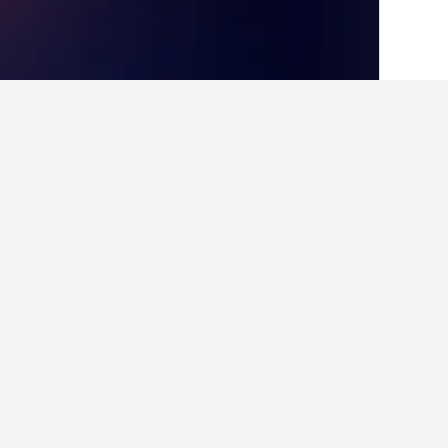
الصفحة الرئيسية
صربيا
22,940
ساباك
138
أماكن للإقامة في س
تصفح وقم بتكبير الخريطة على المناطق
بيت عطلة يثير اهتمامهم للعثور على 
اعثر على نتائج أفض