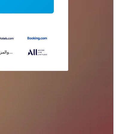
...والمز