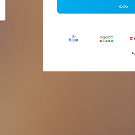
بحث
يد