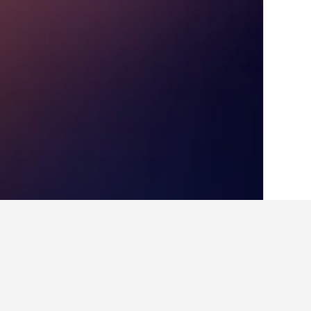
الصفحة الرئيسية
البرازيل
225,647
منطقة 
أفكار للسفر حول ال
استخدم نصائح HotelsCombined التي تدعمها البيانات لمساعدتك في العثور على فندقك التالي في سابارا.