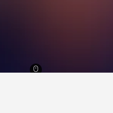
جنوب شرق البرازيل
105,883
سابارا
24
فنادقفي سابارا