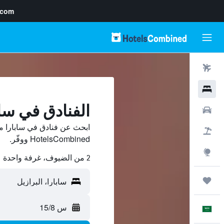
.com
رحلات طيران
فنادق
الفنادق في ساب
سيارات
ابحث عن فنادق في سابارا م
حزم العروض
HotelsCombined ووفّر.
استكشاف
2 من الضيوف، غرفة واحدة
رحلات
س 15/8
العَرَبِيَّة