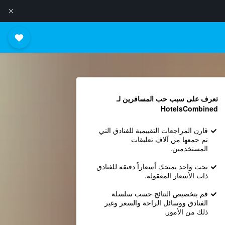
تعرف على سبب حب المسافرين لـ
HotelsCombined
قارن المراجعات التقييمية للفنادق التي
تم جمعها من آلاف تعليقات
المستخدمين.
بحث واحد يمنحك أسعاراً دقيقة للفنادق
ذات الأسعار المعقولة.
قم بتخصيص النتائج حسب سلسلة
الفنادق ووسائل الراحة والسعر وغير
ذلك من الأمور.