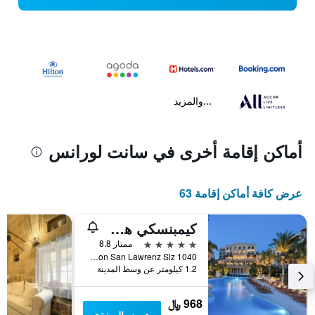
...والمزيد
أماكن إقامة أخرى في سانت لورانس
عرض كافة أماكن إقامة 63
كيمبنسكي هوتل سان لورانز
5 نجوم
ممتاز 8.8
Triq Ir-Rokon San Lawrenz Slz 1040, سانت لورانس, مالطا
1.2 كيلومتر عن وسط المدينة
968 ﷼