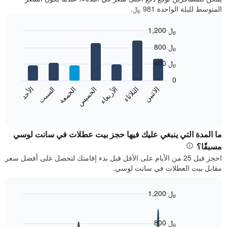
المتوسط لليلة الواحدة 981 ﷼.
1,200 ﷼
Bar
Chart
800 ﷼
graphic.
chart
with
400 ﷼
7
bars.
0
الاثنين
الخميس
الأحد
الأربعاء
السبت
الثلاثاء
الجمعة
يعرض
المخطط
End
of
التالي
interactive
متوسط
chart
سعر
ما المدة التي ينبغي عليك فيها حجز بيت عطلات في سانت لوسي
غرفة
مسبقًا؟
كل
احجز قبل 25 من الأيام على الأقل قبل بدء إقامتك لتحصل على أفضل سعر
يوم
مقابل بيت العطلات في سانت لوسي.
في
الأسبوع
يتضمن
1,200 ﷼
المخطط
Line
Chart
1
graphic.
chart
محور
with
800 ﷼