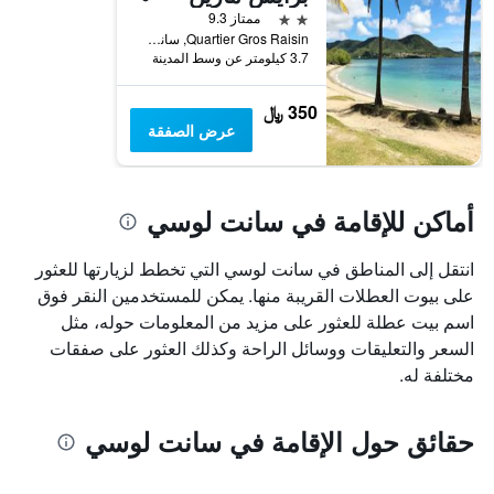
قبل
2 نجمتين
ممتاز 9.3
الإقامة
Quartier Gros Raisin, سانت لوسي, مارتينيك
يتضمن
3.7 كيلومتر عن وسط المدينة
المخطط
التالي
350 ﷼
1
عرض الصفقة
محور
Y
الذي
يعرض
أماكن للإقامة في سانت لوسي
متوسط
سعر
غرفة
انتقل إلى المناطق في سانت لوسي التي تخطط لزيارتها للعثور
على بيوت العطلات القريبة منها. يمكن للمستخدمين النقر فوق
اسم بيت عطلة للعثور على مزيد من المعلومات حوله، مثل
السعر والتعليقات ووسائل الراحة وكذلك العثور على صفقات
مختلفة له.
حقائق حول الإقامة في سانت لوسي