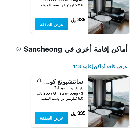
الذي
5.0 كيلومتر عن وسط المدينة
يعرض
متوسط
سعر
335 ﷼
غرفة
عرض الصفقة
أماكن إقامة أخرى في Sancheong
عرض كافة أماكن إقامة 113
سانتشيونغ كوريان ميديشين فاميلي هوتل
3 نجوم
جيد 7.3
43 Donguibogam-ro 479 Beon-Gil, Sancheong, كوريا الجنوبية
5.0 كيلومتر عن وسط المدينة
335 ﷼
عرض الصفقة