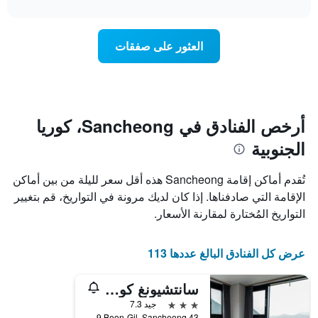
interactive
1
سعر
chart
محور
غرفة
Y
عند
العثور على صفقات
الذي
اقتراب
يعرض
تاريخ
متوسط
الإقامة
سعر
يتضمن
غرفة
المخطط
1
أرخص الفنادق في Sancheong، كوريا
محور
الجنوبية
X
الذي
يعرض
تُقدم أماكن إقامة Sancheong هذه أقل سعر لليلة من بين أماكن
عدد
الإقامة التي صادفناها. إذا كان لديك مرونة في التواريخ، قم بتغيير
الأيام
التواريخ المُختارة لمقارنة الأسعار.
قبل
الإقامة
يتضمن
عرض كل الفنادق البالغ عددها 113
المخطط
التالي
1
سانتشيونغ كوريان ميديشين فاميلي هوتل
محور
3 نجوم
جيد 7.3
Y
43 Donguibogam-ro 479 Beon-Gil, Sancheong, كوريا الجنوبية