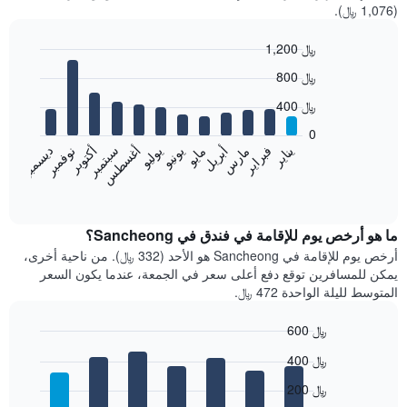
(1,076 ﷼).
1,200 ﷼
Bar
Chart
800 ﷼
graphic.
chart
with
400 ﷼
12
bars.
0
فبراير
مايو
أغسطس
نوفمبر
يناير
أبريل
يوليو
أكتوبر
مارس
يونيو
سبتمبر
ديسمبر
يعرض
المخطط
End
of
التالي
interactive
متوسط
chart
سعر
ما هو أرخص يوم للإقامة في فندق في Sancheong؟
غرفة
أرخص يوم للإقامة في Sancheong هو الأحد (332 ﷼). من ناحية أخرى،
كل
يمكن للمسافرين توقع دفع أعلى سعر في الجمعة، عندما يكون السعر
شهر
المتوسط لليلة الواحدة 472 ﷼.
يتضمن
المخطط
600 ﷼
1
Bar
محور
Chart
400 ﷼
graphic.
chart
X
with
الذي
200 ﷼
7
يعرض