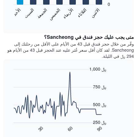
bars.
0
الشهور.
الاثنين
الثلاثاء
الأربعاء
الخميس
الجمعة
السبت
الأحد
يتضمن
يعرض
المخطط
المخطط
End
التالي
of
التالي
interactive
1
متوسط
chart
محور
سعر
متى يجب عليك حجز فندق في Sancheong؟
Y
غرفة
وفّر من خلال حجز فندق قبل 43 من الأيام على الأقل من رحلتك إلى
الذي
كل
Sancheong. لقد كان أقل سعر عُثر عليه عند الحجز قبل 43 من الأيام هو
يعرض
يوم
294 ﷼ في الليلة.
متوسط
في
سعر
الأسبوع
1,000 ﷼
غرفة
يتضمن
Line
المخطط
Chart
graphic.
chart
1
with
750 ﷼
محور
90
X
data
الذي
points.
500 ﷼
يعرض
أيام
يعرض
الأسبوع.
المخطط
250 ﷼
يتضمن
التالي
60
90
30
المخطط
كيفية
End
of
التالي
تغير