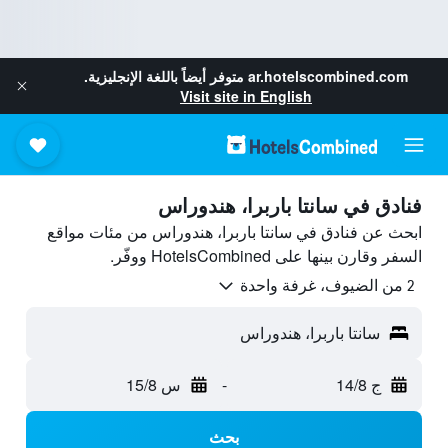
ar.hotelscombined.com
متوفر أيضاً باللغة الإنجليزية.
Visit site in English
فنادق في سانتا باربرا، هندوراس
ابحث عن فنادق في سانتا باربرا، هندوراس من مئات مواقع
السفر وقارن بينها على HotelsCombined ووفّر.
2 من الضيوف، غرفة واحدة
سانتا باربرا، هندوراس
ج 14/8
-
س 15/8
بحث