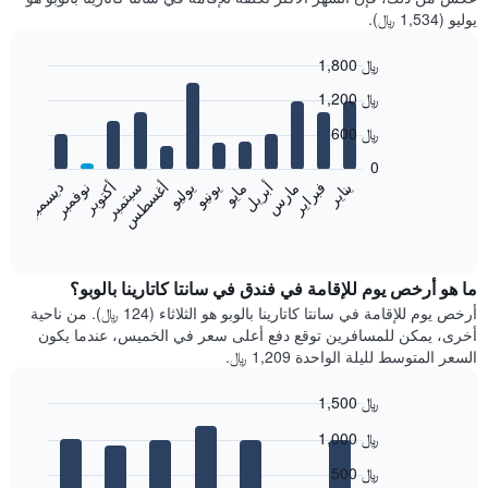
يوليو (1,534 ﷼).
1,800 ﷼
Bar
Chart
1,200 ﷼
graphic.
chart
with
600 ﷼
12
bars.
0
فبراير
مايو
أغسطس
نوفمبر
يناير
أبريل
يوليو
أكتوبر
مارس
يونيو
سبتمبر
ديسمبر
يعرض
المخطط
End
of
التالي
interactive
متوسط
chart
سعر
ما هو أرخص يوم للإقامة في فندق في سانتا كاتارينا بالوبو؟
غرفة
أرخص يوم للإقامة في سانتا كاتارينا بالوبو هو الثلاثاء (124 ﷼). من ناحية
كل
أخرى، يمكن للمسافرين توقع دفع أعلى سعر في الخميس، عندما يكون
شهر
السعر المتوسط لليلة الواحدة 1,209 ﷼.
يتضمن
المخطط
1,500 ﷼
1
Bar
محور
Chart
1,000 ﷼
graphic.
chart
X
with
الذي
500 ﷼
7