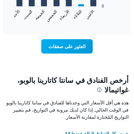
يعرض
bars.
0
الشهور.
الاثنين
الخميس
الأحد
الأربعاء
السبت
الثلاثاء
الجمعة
يتضمن
يعرض
المخطط
المخطط
End
التالي
of
التالي
interactive
1
متوسط
chart
محور
سعر
Y
غرفة
العثور على صفقات
الذي
كل
يعرض
يوم
متوسط
في
سعر
الأسبوع
غرفة
يتضمن
المخطط
أرخص الفنادق في سانتا كاتارينا بالوبو،
1
غواتيمالا
محور
X
الذي
هذه هي أقل الأسعار التي وجدناها للفنادق في سانتا كاتارينا بالوبو
يعرض
في الوقت الحالي. إذا كان لديك مرونة في التواريخ، قم بتغيير
أيام
التواريخ المُختارة لمقارنة الأسعار.
الأسبوع.
يتضمن
المخطط
عرض كل الفنادق البالغ عددها 14
التالي