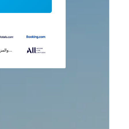
...والمز