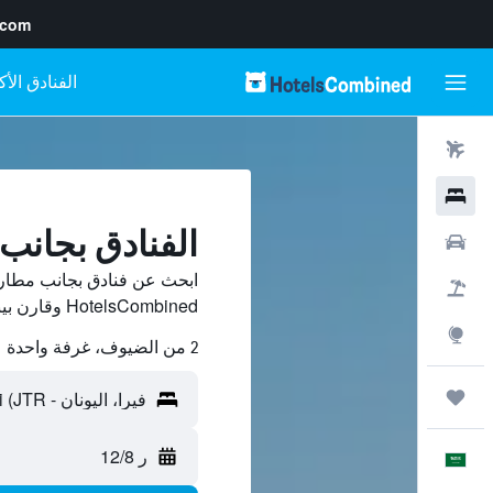
.com
رحلات طيران
فنادق
الفنادق بجانب مطار i
سيارات
حزم العروض
HotelsCombined وقارن بينها ووفّر.
استكشاف
2 من الضيوف، غرفة واحدة
رحلات
ر 12/8
العَرَبِيَّة