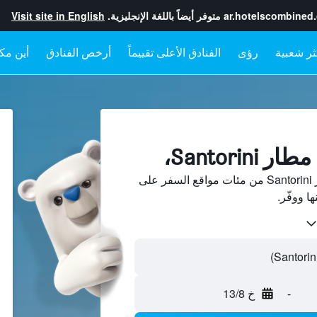
ar.hotelscombined
متوفر أيضاً باللغة الإنجليزية.
Visit site in English
رؤى
الفنادق الأعلى تقييماً
أرخص الفنادق
أين مكا
Santorin،
ابحث عن فنادق بجانب مطار Santorini من مئات مواقع السفر على
-
خ 13/8