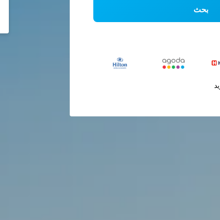
بحث
يد