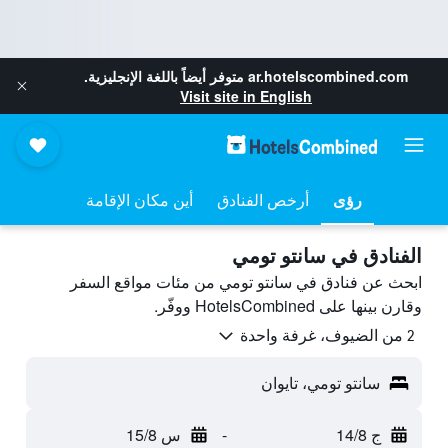
ar.hotelscombined.com
متوفر أيضاً باللغة الإنجليزية.
Visit site in English
رؤى
أرخص الفنادق
أين مكان الإقامة
الفنادق في سانتو تومي
ابحث عن فنادق في سانتو تومي من مئات مواقع السفر
وقارن بينها على HotelsCombined ووفّر.
2 من الضيوف، غرفة واحدة
سانتو تومي، تايوان
ج 14/8
-
س 15/8