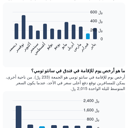
600 ﷼
Bar
Chart
400 ﷼
graphic.
chart
with
200 ﷼
12
bars.
0
فبراير
مايو
أغسطس
نوفمبر
يناير
أبريل
يوليو
أكتوبر
مارس
يونيو
سبتمبر
ديسمبر
يعرض
المخطط
End
of
التالي
interactive
متوسط
chart
سعر
ما هو أرخص يوم للإقامة في فندق في سانتو تومي؟
غرفة
أرخص يوم للإقامة في سانتو تومي هو الجمعة (233 ﷼). من ناحية أخرى،
كل
يمكن للمسافرين توقع دفع أعلى سعر في الأحد، عندما يكون السعر
شهر
المتوسط لليلة الواحدة 2,015 ﷼.
يتضمن
المخطط
2,400 ﷼
1
Bar
محور
Chart
1,600 ﷼
graphic.
chart
X
with
الذي
800 ﷼
7
يعرض
bars.