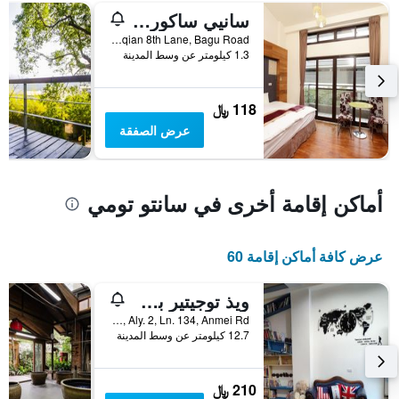
سانيي ساكورا ريزورت
محور
Y
No. 1-18, Guanqian 8th Lane, Bagu Road, سانتو تومي, تايوان
الذي
1.3 كيلومتر عن وسط المدينة
يعرض
متوسط
سعر
118 ﷼
غرفة
عرض الصفقة
أماكن إقامة أخرى في سانتو تومي
عرض كافة أماكن إقامة 60
ويذ توجيتير بد آند بريكفاست
No. 19, Aly. 2, Ln. 134, Anmei Rd., سانتو تومي, تايوان
12.7 كيلومتر عن وسط المدينة
210 ﷼