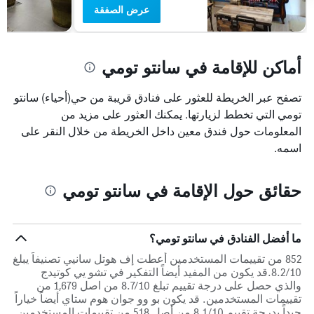
عرض الصفقة
أماكن للإقامة في سانتو تومي
تصفح عبر الخريطة للعثور على فنادق قريبة من حي(أحياء) سانتو
تومي التي تخطط لزيارتها. يمكنك العثور على مزيد من
المعلومات حول فندق معين داخل الخريطة من خلال النقر على
اسمه.
حقائق حول الإقامة في سانتو تومي
ما أفضل الفنادق في سانتو تومي؟
852 من تقييمات المستخدمين أعطت إف هوتل سانيي تصنيفاً يبلغ
8.2/10.قد يكون من المفيد أيضاً التفكير في تشو يي كوتيدج
والذي حصل على درجة تقييم تبلغ 8.7/10 من اصل 1,679 من
تقييمات المستخدمين. قد يكون بو وو جوان هوم ستاي أيضاً خياراً
جيداً بدرجة تقييم 8.1/10 من أصل 518 من تقييمات المستخدمين