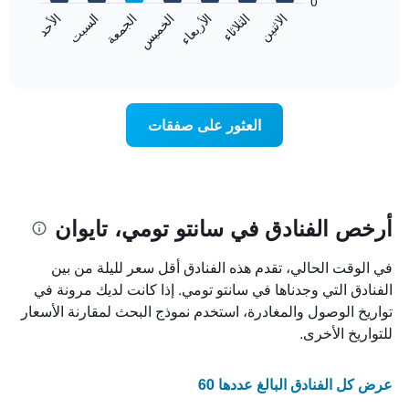
0
الشهور.
الاثنين
الخميس
الأحد
الأربعاء
السبت
الثلاثاء
الجمعة
يتضمن
يعرض
المخطط
المخطط
End
التالي
of
التالي
interactive
1
متوسط
chart
محور
سعر
Y
غرفة
العثور على صفقات
الذي
كل
يعرض
يوم
متوسط
في
سعر
الأسبوع
غرفة
يتضمن
المخطط
أرخص الفنادق في سانتو تومي، تايوان
1
محور
في الوقت الحالي، تقدم هذه الفنادق أقل سعر لليلة من بين
X
الذي
الفنادق التي وجدناها في سانتو تومي. إذا كانت لديك مرونة في
يعرض
تواريخ الوصول والمغادرة، استخدم نموذج البحث لمقارنة الأسعار
أيام
للتواريخ الأخرى.
الأسبوع.
يتضمن
المخطط
عرض كل الفنادق البالغ عددها 60
التالي
1