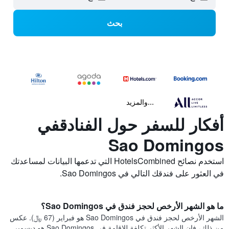
بحث
...والمزيد
أفكار للسفر حول الفنادقفي
Sao Domingos
استخدم نصائح HotelsCombined التي تدعمها البيانات لمساعدتك
في العثور على فندقك التالي في Sao Domingos.
ما هو الشهر الأرخص لحجز فندق في Sao Domingos؟
الشهر الأرخص لحجز فندق في Sao Domingos هو فبراير (67 ﷼). عكس
من ذلك، فإن الشهر الأكثر تكلفة للإقامة في Sao Domingos هو ديسمبر