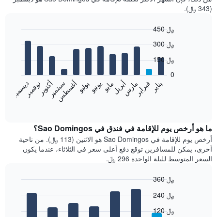
(343 ﷼).
450 ﷼
Bar
Chart
300 ﷼
graphic.
chart
with
150 ﷼
12
bars.
0
فبراير
مايو
أغسطس
نوفمبر
يناير
أبريل
يوليو
أكتوبر
مارس
يونيو
سبتمبر
ديسمبر
يعرض
المخطط
End
of
التالي
interactive
متوسط
chart
سعر
ما هو أرخص يوم للإقامة في فندق في Sao Domingos؟
غرفة
أرخص يوم للإقامة في Sao Domingos هو الاثنين (113 ﷼). من ناحية
كل
أخرى، يمكن للمسافرين توقع دفع أعلى سعر في الثلاثاء، عندما يكون
شهر
السعر المتوسط لليلة الواحدة 296 ﷼.
يتضمن
المخطط
360 ﷼
1
Bar
محور
Chart
240 ﷼
graphic.
chart
X
with
الذي
120 ﷼
7