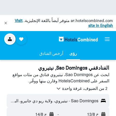
ar.hotelscombined.com
متوفر أيضاً باللغة الإنجليزية.
Visit
site in English
رؤى
أرخص الفنادق
الفنادقفي Sao Domingos, نيتيروي
ابحث عن Sao Domingos، نيتيروي فنادق من مئات مواقع
السفر على HotelsCombined وقارن بينها ووفّر.
2 من الضيوف، غرفة واحدة
Sao Domingos - نيتيروي، ولاية ريو دي جانيرو، البرازيل
خ 13/8
-
ج 14/8