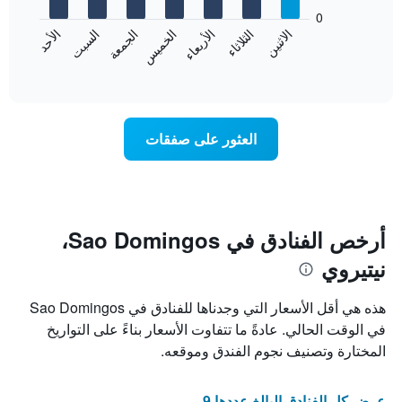
يعرض
bars.
0
الشهور.
الاثنين
الثلاثاء
الأربعاء
الخميس
الجمعة
السبت
الأحد
يتضمن
يعرض
المخطط
المخطط
End
التالي
of
التالي
interactive
1
متوسط
chart
محور
سعر
Y
غرفة
العثور على صفقات
الذي
كل
يعرض
يوم
متوسط
في
سعر
الأسبوع
غرفة
يتضمن
المخطط
أرخص الفنادق في Sao Domingos،
1
نيتيروي
محور
X
الذي
هذه هي أقل الأسعار التي وجدناها للفنادق في Sao Domingos
يعرض
في الوقت الحالي. عادةً ما تتفاوت الأسعار بناءً على التواريخ
أيام
المختارة وتصنيف نجوم الفندق وموقعه.
الأسبوع.
يتضمن
المخطط
عرض كل الفنادق البالغ عددها 9
التالي