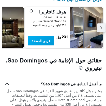
1
محور
هوتل كانتاريرا
Y
3 نجوم
جيد 7.8
الذي
Rua General Osório 62, نيتيروي, البرازيل
يعرض
2.3 كيلومتر عن وسط المدينة
متوسط
سعر
غرفة
231 ﷼
عرض الصفقة
حقائق حول الإقامة في Sao Domingos،
نيتيروي
ما أفضل الفنادق في Sao Domingos؟
يعتبر هوتل كانتاريرا فندق شهير للغاية في Sao Domingos حصل
على تصنيف 7.8 من أصل 1,207 من التقييمات.وفقاً لتعليقات
مستخدمي HotelsCombined حصل نيتروي بالاس هوتل (على
تصنيف 7.9 من أصل 826 من التقييمات) وحصل هوتل إليفيري