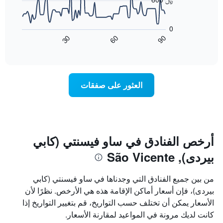
يعرض
أيام
يعرض
الأسبوع.
المخطط
0
يتضمن
التالي
60
90
30
المخطط
كيفية
End
of
التالي
تغير
interactive
1
سعر
chart
محور
غرفة
Y
عند
العثور على صفقات
الذي
اقتراب
يعرض
تاريخ
متوسط
الإقامة
سعر
يتضمن
غرفة
المخطط
1
أرخص الفنادق في ساو فيسنتي (كابي
محور
بيردى), São Vicente
X
الذي
يعرض
من بين جميع الفنادق التي وجدناها في ساو فيسنتي (كابي
عدد
بيردى)، فإن أسعار أماكن الإقامة هذه هي الأرخص. نظرًا لأن
الأيام
الأسعار يمكن أن تختلف حسب التواريخ، قم بتغيير التواريخ إذا
قبل
الإقامة
كانت لديك مرونة في المواعيد لمقارنة الأسعار.
يتضمن