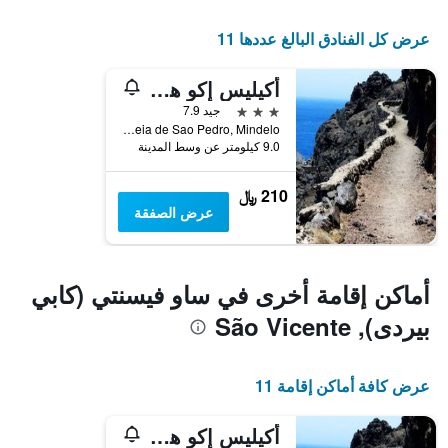
المخطط
التالي
عرض كل الفنادق البالغ عددها 11
1
محور
أكيليس إكو هوتل
Y
الذي
3 نجوم
جيد 7.9
يعرض
Aldeia de Sao Pedro, Mindelo, ساو فيسنتي (كابي بيردى), الرأس الأخضر
9.0 كيلومتر عن وسط المدينة
متوسط
سعر
غرفة
210 ﷼
عرض الصفقة
أماكن إقامة أخرى في ساو فيسنتي (كابي
بيردى), São Vicente
عرض كافة أماكن إقامة 11
أكيليس إكو هوتل