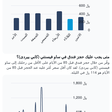
1
600 ﷼
محور
X
Bar
Chart
400 ﷼
graphic.
الذي
chart
with
يعرض
200 ﷼
7
الشهور.
bars.
يتضمن
0
المخطط
الاثنين
الثلاثاء
الأربعاء
الخميس
الجمعة
السبت
الأحد
يعرض
التالي
المخطط
End
1
of
التالي
محور
interactive
متوسط
chart
Y
سعر
متى يجب عليك حجز فندق في ساو فيسنتي (كابي بيردى)؟
الذي
غرفة
وفّر من خلال حجز فندق قبل 85 من الأيام على الأقل من رحلتك إلى ساو
يعرض
كل
فيسنتي (كابي بيردى). لقد كان أقل سعر عُثر عليه عند الحجز قبل 85 من
متوسط
يوم
سعر
الأيام هو 114 ﷼ في الليلة.
في
غرفة
الأسبوع
1,800 ﷼
يتضمن
Line
المخطط
Chart
graphic.
chart
1
with
1,200 ﷼
محور
90
X
data
الذي
points.
600 ﷼