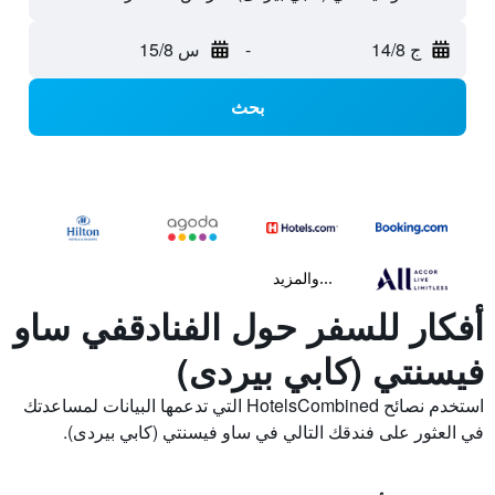
ج 14/8
-
س 15/8
بحث
...والمزيد
أفكار للسفر حول الفنادقفي ساو
فيسنتي (كابي بيردى)
استخدم نصائح HotelsCombined التي تدعمها البيانات لمساعدتك
في العثور على فندقك التالي في ساو فيسنتي (كابي بيردى).