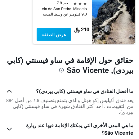
3 نجوم
جيد 7.9
Aldeia de Sao Pedro, Mindelo, ساو فيسنتي (كابي بيردى), الرأس الأخضر
9.0 كيلومتر عن وسط المدينة
210 ﷼
عرض الصفقة
حقائق حول الإقامة في ساو فيسنتي (كابي
بيردى), São Vicente
ما أفضل الفنادق في ساو فيسنتي (كابي بيردى)؟
يعد فندق أكيليس إكو هوتل والذي يتمتع بتصنيف 7.9 من أصل 884
من التقييمات ، أحد أكثر الفنادق شهرة في ساو فيسنتي (كابي
بيردى).
ما هي المدن الأخرى التي يمكنك الإقامة فيها عند زيارة
São Vicente؟