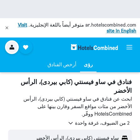
ar.hotelscombined.com
متوفر أيضاً باللغة الإنجليزية.
Visit
site in English
رؤى
أرخص الفنادق
فنادق في ساو فيسنتي (كابي بيردى)، الرأس
الأخضر
ابحث عن فنادق في ساو فيسنتي (كابي بيردى)، الرأس
الأخضر من مئات مواقع السفر وقارن بينها على
HotelsCombined ووفّر.
2 من الضيوف، غرفة واحدة
ساو فيسنتي (كابي بيردى)، الرأس الأخضر