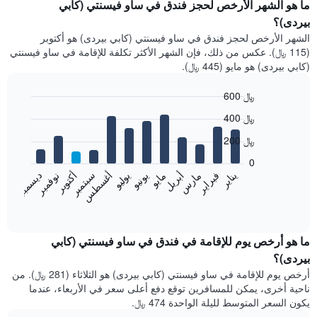
ما هو الشهر الأرخص لحجز فندق في ساو فيسنتي (كابي
بيردى)؟
الشهر الأرخص لحجز فندق في ساو فيسنتي (كابي بيردى) هو أكتوبر
(115 ﷼). عكس من ذلك، فإن الشهر الأكثر تكلفة للإقامة في ساو فيسنتي
(كابي بيردى) هو مايو (445 ﷼).
600 ﷼
Bar
Chart
400 ﷼
graphic.
chart
with
200 ﷼
12
bars.
0
فبراير
مايو
أغسطس
نوفمبر
يناير
أبريل
يوليو
أكتوبر
مارس
يونيو
سبتمبر
ديسمبر
يعرض
المخطط
End
of
التالي
interactive
متوسط
chart
سعر
ما هو أرخص يوم للإقامة في فندق في ساو فيسنتي (كابي
غرفة
بيردى)؟
كل
أرخص يوم للإقامة في ساو فيسنتي (كابي بيردى) هو الثلاثاء (281 ﷼). من
شهر
ناحية أخرى، يمكن للمسافرين توقع دفع أعلى سعر في الأربعاء، عندما
يتضمن
يكون السعر المتوسط لليلة الواحدة 474 ﷼.
المخطط