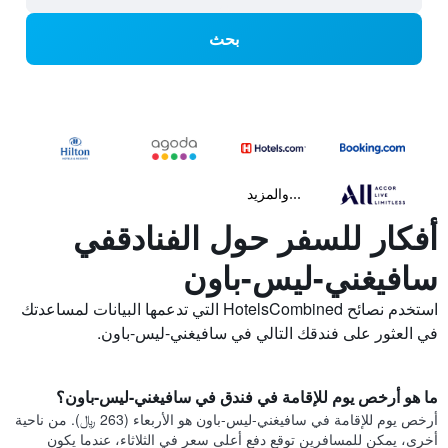
بحث
...والمزيد
أفكار للسفر حول الفنادقفي
سافيغني-ليس-باون
استخدم نصائح HotelsCombined التي تدعمها البيانات لمساعدتك
في العثور على فندقك التالي في سافيغني-ليس-باون.
ما هو أرخص يوم للإقامة في فندق في سافيغني-ليس-باون؟
أرخص يوم للإقامة في سافيغني-ليس-باون هو الأربعاء (263 ﷼). من ناحية
أخرى، يمكن للمسافرين توقع دفع أعلى سعر في الثلاثاء، عندما يكون