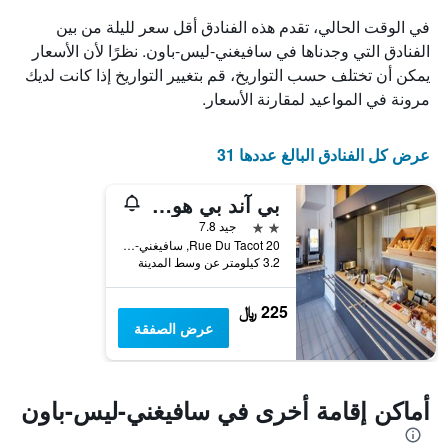
الذي
في الوقت الحالي، تقدم هذه الفنادق أقل سعر لليلة من بين
يعرض
الفنادق التي وجدناها في سافيغني-ليس-باون. نظرًا لأن الأسعار
أيام
يمكن أن تختلف حسب التواريخ، قم بتغيير التواريخ إذا كانت لديك
الأسبوع.
يتضمن
مرونة في المواعيد لمقارنة الأسعار.
المخطط
التالي
1
عرض كل الفنادق البالغ عددها 31
محور
Y
بي آند بي هوتل بيون نورد
الذي
يعرض
2 نجمتين
جيد 7.8
متوسط
20 Rue Du Tacot, سافيغني-ليس-باون, منطقة بورغوندي, فرنسا
3.2 كيلومتر عن وسط المدينة
سعر
غرفة
225 ﷼
عرض الصفقة
أماكن إقامة أخرى في سافيغني-ليس-باون