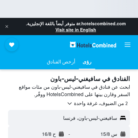
ar.hotelscombined.com
متوفر أيضاً باللغة الإنجليزية.
Visit site in English
رؤى
أرخص الفنادق
الفنادق في سافيغني-ليس-باون
ابحث عن فنادق في سافيغني-ليس-باون من مئات مواقع
السفر وقارن بينها على HotelsCombined ووفّر.
2 من الضيوف، غرفة واحدة
سافيغني-ليس-باون، فرنسا
س 15/8
-
ح 16/8