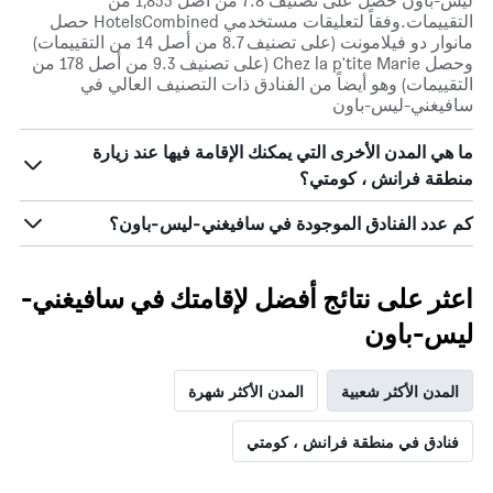
ليس-باون حصل على تصنيف 7.8 من أصل 1,855 من
التقييمات.وفقاً لتعليقات مستخدمي HotelsCombined حصل
مانوار دو فيلامونت (على تصنيف 8.7 من أصل 14 من التقييمات)
وحصل Chez la p'tite Marie (على تصنيف 9.3 من أصل 178 من
التقييمات) وهو أيضاً من الفنادق ذات التصنيف العالي في
سافيغني-ليس-باون
ما هي المدن الأخرى التي يمكنك الإقامة فيها عند زيارة
منطقة فرانش ، كومتي؟
كم عدد الفنادق الموجودة في سافيغني-ليس-باون؟
اعثر على نتائج أفضل لإقامتك في سافيغني-
ليس-باون
المدن الأكثر شعبية
المدن الأكثر شهرة
فنادق في منطقة فرانش ، كومتي