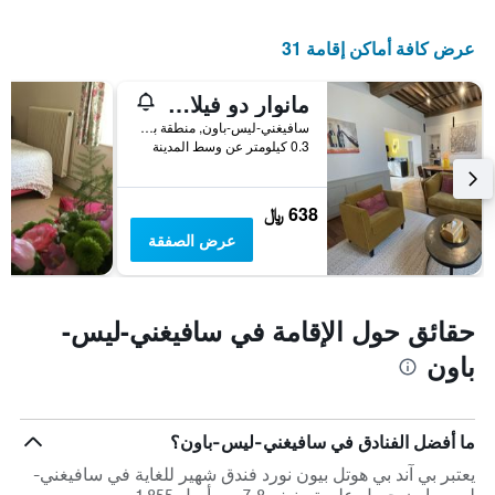
عرض كافة أماكن إقامة 31
مانوار دو فيلامونت
سافيغني-ليس-باون, منطقة بورغوندي, فرنسا
0.3 كيلومتر عن وسط المدينة
638 ﷼
عرض الصفقة
حقائق حول الإقامة في سافيغني-ليس-
باون
ما أفضل الفنادق في سافيغني-ليس-باون؟
يعتبر بي آند بي هوتل بيون نورد فندق شهير للغاية في سافيغني-