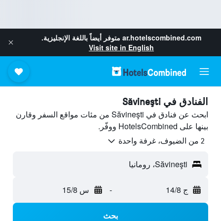
ar.hotelscombined.com
متوفر أيضاً باللغة الإنجليزية.
Visit site in English
الفنادق في Săvineşti
ابحث عن فنادق في Săvineşti من مئات مواقع السفر وقارن
بينها على HotelsCombined ووفّر.
2 من الضيوف، غرفة واحدة
Săvineşti، رومانيا
ج 14/8
-
س 15/8
بحث