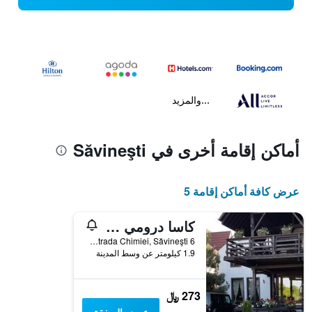
...والمزيد
أماكن إقامة أخرى في Săvineşti
عرض كافة أماكن إقامة 5
كاسا درومي أولوي
6 Strada Chimiei, Săvineşti, رومانيا
1.9 كيلومتر عن وسط المدينة
273 ﷼