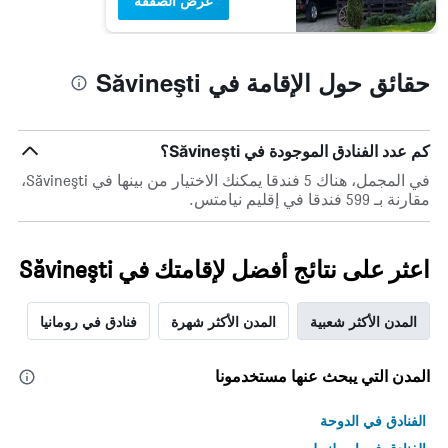
عرض الصفقة
حقائق حول الإقامة في Săvineşti
كم عدد الفنادق الموجودة في Săvineşti؟
في المجمل، هناك 5 فندقا يمكنك الاختيار من بينها في Săvineşti،
مقارنة بـ 599 فندقا في إقليم نيامتس.
اعثر على نتائج أفضل لإقامتك في Săvineşti
المدن الأكثر شعبية
المدن الأكثر شهرة
فنادق في رومانيا
المدن التي يبحث عنها مستخدمونا
الفنادق في الدوحة