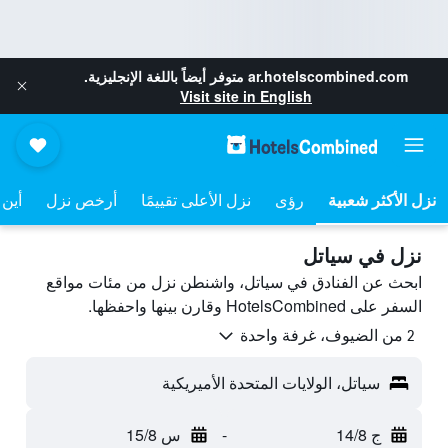
ar.hotelscombined.com
متوفر أيضاً باللغة الإنجليزية.
Visit site in English
نزل الأكثر شعبية
رؤى
نزل الأعلى تقييمًا
أرخص نزل
أين 
نزل في سياتل
ابحث عن الفنادق في سياتل، واشنطن نزل من مئات مواقع
السفر على HotelsCombined وقارن بينها واحفظها.
2 من الضيوف، غرفة واحدة
سياتل، الولايات المتحدة الأميريكية
ج 14/8
-
س 15/8