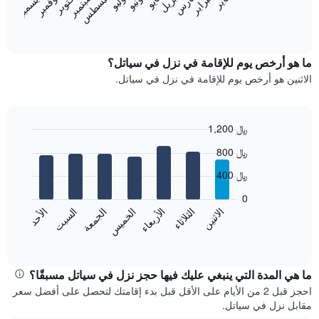
فبراير
مايو
أغسطس
نوفمبر
يناير
أبريل
يوليو
أكتوبر
مارس
يونيو
سبتمبر
ديسمبر
يعرض
المخطط
End
of
التالي
interactive
متوسط
chart
سعر
ما هو أرخص يوم للإقامة في نزل في سياتل؟
غرفة
الاثنين هو أرخص يوم للإقامة في نزل في سياتل.
كل
شهر
يتضمن
المخطط
1,200 ﷼
1
Bar
Chart
800 ﷼
محور
graphic.
chart
with
X
400 ﷼
7
الذي
bars.
يعرض
0
الشهور.
الاثنين
الخميس
الأحد
الأربعاء
السبت
الثلاثاء
الجمعة
يعرض
يتضمن
المخطط
End
المخطط
of
التالي
التالي
interactive
متوسط
chart
1
سعر
ما هي المدة التي ينبغي عليك فيها حجز نزل في سياتل مسبقًا؟
محور
غرفة
Y
احجز قبل 2 من الأيام على الأقل قبل بدء إقامتك لتحصل على أفضل سعر
كل
الذي
مقابل نزل في سياتل.
يوم
يعرض