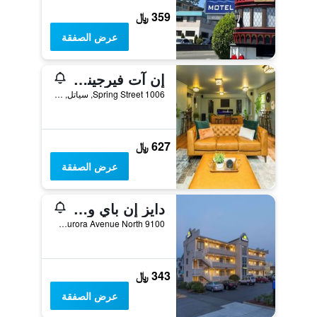
359 ﷼
عرض الصفقة
إن آت فيرجينيا ماسون
1006 Spring Street, سياتل, WA, الولايات المتحدة الأميريكية
627 ﷼
عرض الصفقة
دايز إن باي ويندام سياتل نورث أوف داونتاون
9100 Aurora Avenue North, سياتل, WA, الولايات المتحدة الأميريكية
343 ﷼
عرض الصفقة