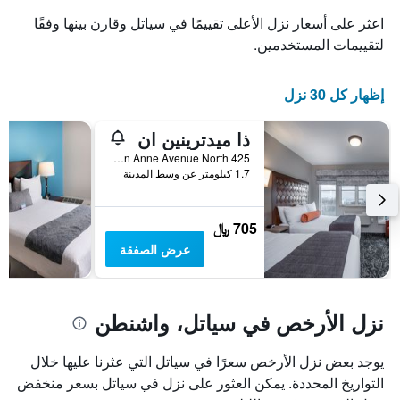
X
اعثر على أسعار نزل الأعلى تقييمًا في سياتل وقارن بينها وفقًا
الذي
يعرض
لتقييمات المستخدمين.
عدد
الأيام
إظهار كل 30 نزل
قبل
الإقامة
يتضمن
ذا ميدترينين ان
المخطط
425 Queen Anne Avenue North, سياتل, WA, الولايات المتحدة الأميريكية
التالي
1.7 كيلومتر عن وسط المدينة
1
محور
Y
705 ﷼
الذي
يعرض
عرض الصفقة
متوسط
سعر
غرفة
نزل الأرخص في سياتل، واشنطن
يوجد بعض نزل الأرخص سعرًا في سياتل التي عثرنا عليها خلال
التواريخ المحددة. يمكن العثور على نزل في سياتل بسعر منخفض