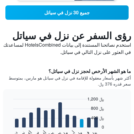
جميع 30 نزل في سياتل
رؤى السفر عن نزل في سياتل
استخدم نصائحنا المستندة إلى بيانات HotelsCombined لمساعدتك
في العثور على نزل التالي في سياتل.
ما هو الشهر الأرخص لحجز نزل في سياتل؟
أكثر شهر بأسعار معقولة للإقامة في نزل في سياتل هو مارس، بمتوسط
سعر قدره 376 ﷼.
1,200 ﷼
Bar
Chart
800 ﷼
graphic.
chart
with
400 ﷼
12
bars.
0