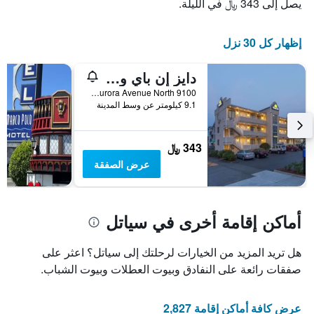
يصل إلى 343 ﷼ في الليلة.
إظهار كل 30 نزل
دايز إن باي ويندام سياتل نورث أوف داونتاون
9100 Aurora Avenue North, سياتل, WA, الولايات المتحدة الأميريكية
9.1 كيلومتر عن وسط المدينة
343 ﷼
عرض الصفقة
أماكن إقامة أخرى في سياتل
هل تريد المزيد من الخيارات لرحلتك إلى سياتل؟ اعثر على
صفقات رائعة على النفادق وبيوت العطلات وبيوت الشباب.
عرض كافة أماكن إقامة 2,827