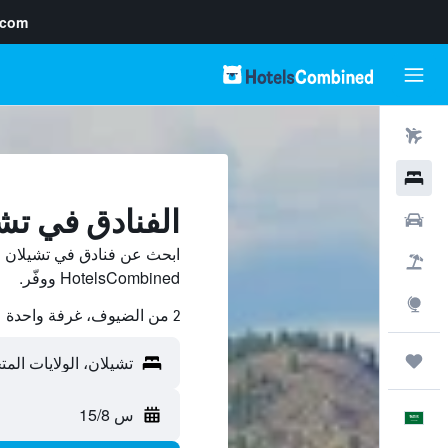
.com
رحلات طيران
فنادق
الفنادق في تش
سيارات
ابحث عن فنادق في تشيلان م
حزم العروض
HotelsCombined ووفّر.
استكشاف
2 من الضيوف، غرفة واحدة
رحلات
س 15/8
العَرَبِيَّة