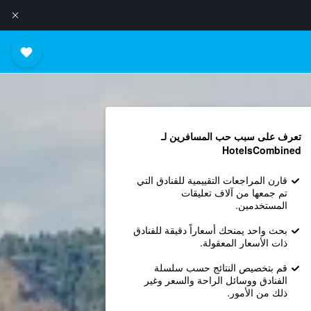
تعرف على سبب حب المسافرين لـ
HotelsCombined
قارن المراجعات التقييمية للفنادق التي
تم جمعها من آلاف تعليقات
المستخدمين.
بحث واحد يمنحك أسعاراً دقيقة للفنادق
ذات الأسعار المعقولة.
قم بتخصيص النتائج حسب سلسلة
الفنادق ووسائل الراحة والسعر وغير
ذلك من الأمور.