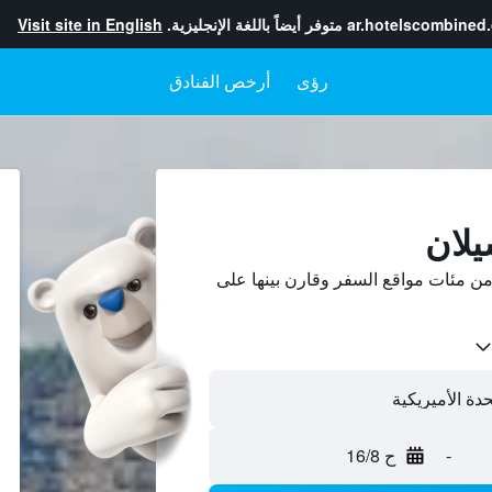
ar.hotelscombined
متوفر أيضاً باللغة الإنجليزية.
Visit site in English
رؤى
أرخص الفنادق
يلان
ن مئات مواقع السفر وقارن بينها على
-
ح 16/8