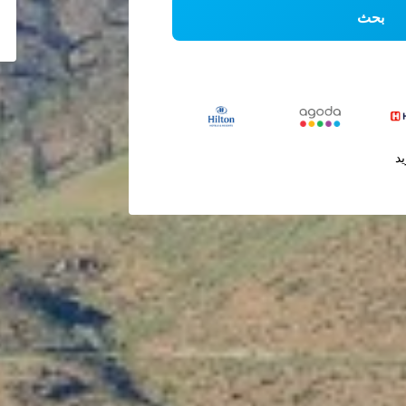
بحث
يد