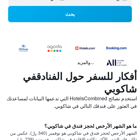
بحث
...والمزيد
أفكار للسفر حول الفنادقفي
شاكوبي
استخدم نصائح HotelsCombined التي تدعمها البيانات لمساعدتك
في العثور على فندقك التالي في شاكوبي.
ما هو الشهر الأرخص لحجز فندق في شاكوبي؟
الشهر الأرخص لحجز فندق في شاكوبي هو نوفمبر (340 ﷼). عكس من
ذلك، فإن الشهر الأكثر تكلفة للإقامة في شاكوبي هو يونيو (739 ﷼).