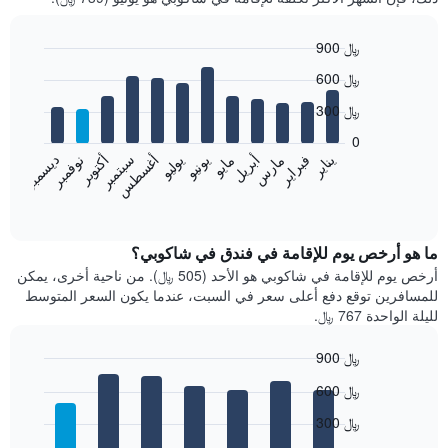
900 ﷼
Bar
Chart
600 ﷼
graphic.
chart
with
300 ﷼
12
bars.
0
فبراير
مايو
أغسطس
نوفمبر
يناير
أبريل
يوليو
أكتوبر
مارس
يونيو
سبتمبر
ديسمبر
يعرض
المخطط
End
of
التالي
interactive
متوسط
chart
سعر
ما هو أرخص يوم للإقامة في فندق في شاكوبي؟
غرفة
أرخص يوم للإقامة في شاكوبي هو الأحد (505 ﷼). من ناحية أخرى، يمكن
كل
للمسافرين توقع دفع أعلى سعر في السبت، عندما يكون السعر المتوسط
شهر
لليلة الواحدة 767 ﷼.
يتضمن
المخطط
900 ﷼
1
Bar
محور
Chart
600 ﷼
graphic.
chart
X
with
الذي
300 ﷼
7
يعرض
bars.