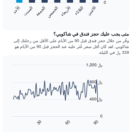
0
الشهور.
الاثنين
الثلاثاء
الأربعاء
الخميس
الجمعة
السبت
الأحد
يتضمن
يعرض
المخطط
المخطط
End
التالي
of
التالي
interactive
1
متوسط
chart
محور
سعر
متى يجب عليك حجز فندق في شاكوبي؟
Y
غرفة
وفّر من خلال حجز فندق قبل 90 من الأيام على الأقل من رحلتك إلى
الذي
كل
شاكوبي. لقد كان أقل سعر عُثر عليه عند الحجز قبل 90 من الأيام هو
يعرض
يوم
339 ﷼ في الليلة.
متوسط
في
سعر
الأسبوع
1,200 ﷼
غرفة
يتضمن
Line
المخطط
Chart
graphic.
chart
1
with
800 ﷼
محور
90
X
data
الذي
points.
400 ﷼
يعرض
أيام
يعرض
الأسبوع.
المخطط
0
يتضمن
التالي
60
90
30
المخطط
كيفية
End
of
التالي
تغير
interactive