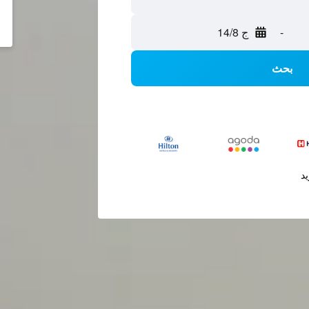
-
ج 14/8
بحث
يد