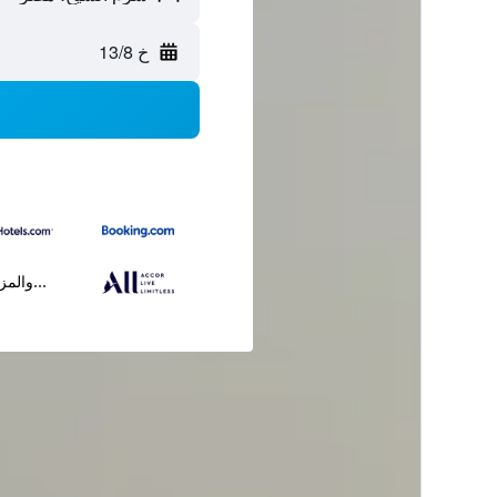
خ 13/8
...والمز