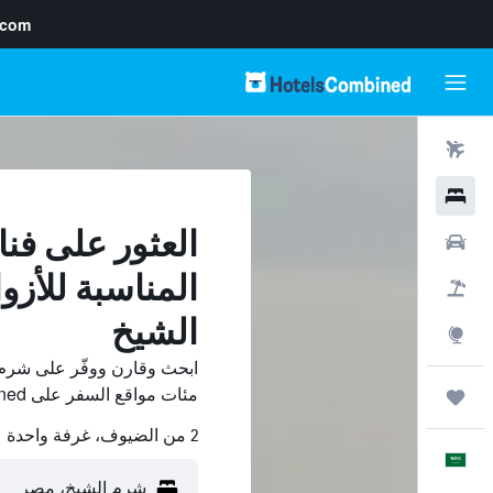
.com
رحلات طيران
فنادق
العثور على فنا
سيارات
المناسبة للأز
حزم العروض
الشيخ
استكشاف
ابحث وقارن ووفّر على شرم ا
مئات مواقع السفر على HotelsCombined.
رحلات
2 من الضيوف، غرفة واحدة
العَرَبِيَّة