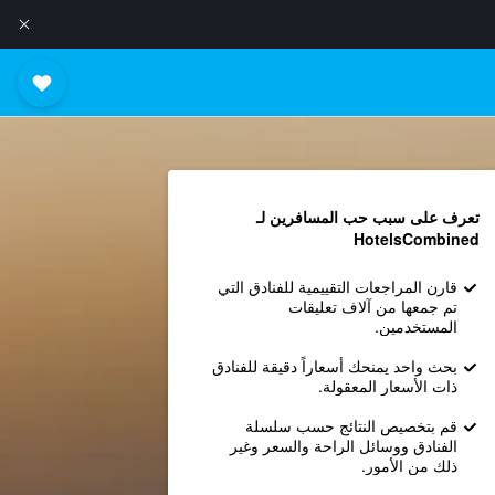
تعرف على سبب حب المسافرين لـ
HotelsCombined
قارن المراجعات التقييمية للفنادق التي
تم جمعها من آلاف تعليقات
المستخدمين.
بحث واحد يمنحك أسعاراً دقيقة للفنادق
ذات الأسعار المعقولة.
قم بتخصيص النتائج حسب سلسلة
الفنادق ووسائل الراحة والسعر وغير
ذلك من الأمور.