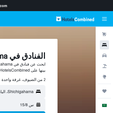
.com
رحلات طيران
فنادق
الفنادق في Shichigahama
سيارات
حزم العروض
بينها على HotelsCombined ووفّر.
استكشاف
2 من الضيوف، غرفة واحدة
رحلات
س 15/8
العَرَبِيَّة