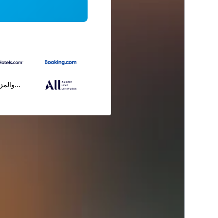
...والمز