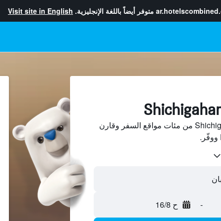
ar.hotelscombined
متوفر أيضاً باللغة الإنجليزية.
Visit site in English
ابحث عن فنادق في Shichigahama من مئات مواقع السفر وقارن
-
ح 16/8