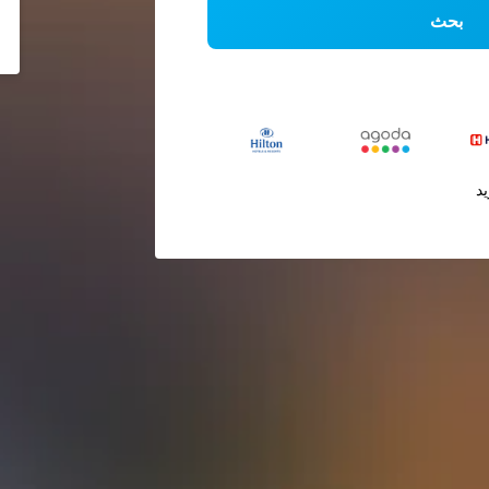
بحث
يد