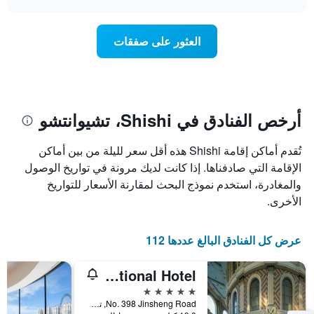
1
هذه
chart
محور
الليلة
Y
الذي
العثور على صفقات
الذي
عُثر
يعرض
عليه
متوسط
خلال
سعر
آخر
غرفة
3
أيام
أرخص الفنادق في Shishi، تشيوانتشو
مع
التصنيف
تُقدم أماكن إقامة Shishi هذه أقل سعر لليلة من بين أماكن
حسب
الإقامة التي صادفناها. إذا كانت لديك مرونة في تواريخ الوصول
النجوم
يتضمن
والمغادرة، استخدم نموذج البحث لمقارنة الأسعار للتواريخ
المخطط
الأخرى.
1
محور
X
عرض كل الفنادق البالغ عددها 112
التي
تعرض
Jianming International Hotel
فئات
الفنادق
5 نجوم
بالنجوم.
No. 398 Jinsheng Road, تشيوانتشو, الصين