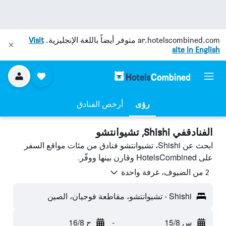
ar.hotelscombined.com
متوفر أيضاً باللغة الإنجليزية.
Visit
site in English
رؤى
أرخص الفنادق
الفنادقفي Shishi, تشيوانتشو
ابحث عن Shishi، تشيوانتشو فنادق من مئات مواقع السفر
على HotelsCombined وقارن بينها ووفّر.
2 من الضيوف، غرفة واحدة
Shishi - تشيوانتشو، مقاطعة فوجيان، الصين
س 15/8
-
ح 16/8