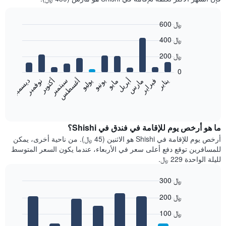
600 ﷼
Bar
Chart
400 ﷼
graphic.
chart
with
200 ﷼
12
bars.
0
فبراير
مايو
أغسطس
نوفمبر
يناير
أبريل
يوليو
أكتوبر
مارس
يونيو
سبتمبر
ديسمبر
يعرض
المخطط
End
of
التالي
interactive
متوسط
chart
سعر
ما هو أرخص يوم للإقامة في فندق في Shishi؟
غرفة
أرخص يوم للإقامة في Shishi هو الاثنين (45 ﷼). من ناحية أخرى، يمكن
كل
للمسافرين توقع دفع أعلى سعر في الأربعاء، عندما يكون السعر المتوسط
شهر
لليلة الواحدة 229 ﷼.
يتضمن
المخطط
300 ﷼
1
Bar
محور
Chart
200 ﷼
graphic.
chart
X
with
الذي
100 ﷼
7
يعرض
bars.