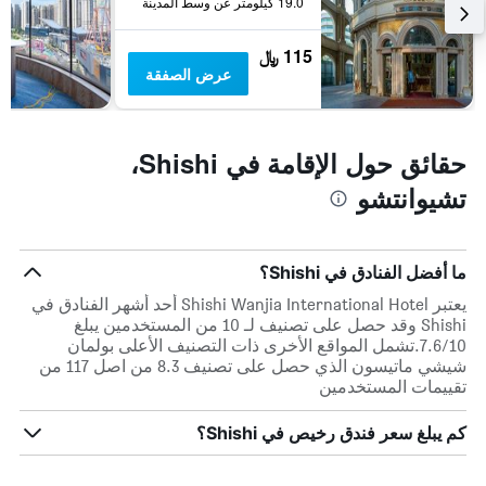
يتضمن
19.0 كيلومتر عن وسط المدينة
المخطط
1
115 ﷼
محور
عرض الصفقة
Y
الذي
يعرض
متوسط
حقائق حول الإقامة في Shishi،
سعر
الغرفة
تشيوانتشو
هذه
الليلة
الذي
عُثر
ما أفضل الفنادق في Shishi؟
عليه
يعتبر Shishi Wanjia International Hotel أحد أشهر الفنادق في
خلال
Shishi وقد حصل على تصنيف لـ 10 من المستخدمين يبلغ
آخر
7.6/10.تشمل المواقع الأخرى ذات التصنيف الأعلى بولمان
3
شيشي ماتيسون الذي حصل على تصنيف 8.3 من اصل 117 من
أيام
تقييمات المستخدمين
كم يبلغ سعر فندق رخيص في Shishi؟