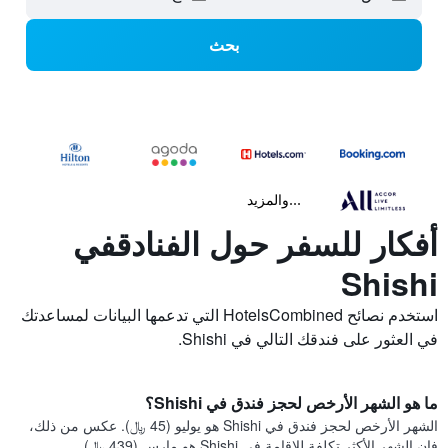
بحث
...والمزيد
أفكار للسفر حول الفنادقفي
Shishi
استخدم نصائح HotelsCombined التي تدعمها البيانات لمساعدتك
في العثور على فندقك التالي في Shishi.
ما هو الشهر الأرخص لحجز فندق في Shishi؟
الشهر الأرخص لحجز فندق في Shishi هو يوليو (45 ﷼). عكس من ذلك،
فإن الشهر الأكثر تكلفة للإقامة في Shishi هو مارس (439 ﷼).