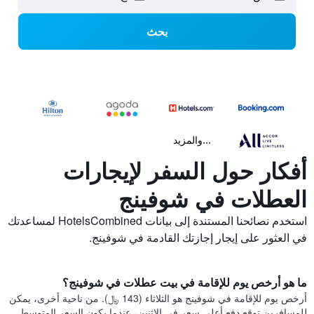
بحث
...والمزيد
أفكار حول السفر لإيجارات
العطلات في شوفينج
استخدم نصائحنا المستندة إلى بيانات HotelsCombined لمساعدتك
في العثور على إيجار إجازتك القادمة في شوفينج.
ما هو أرخص يوم للإقامة في بيت عطلات في شوفينج؟
أرخص يوم للإقامة في شوفينج هو الثلاثاء (143 ﷼). من ناحية أخرى، يمكن
للمسافرين توقع دفع أعلى سعر في الاثنين، عندما يكون السعر المتوسط