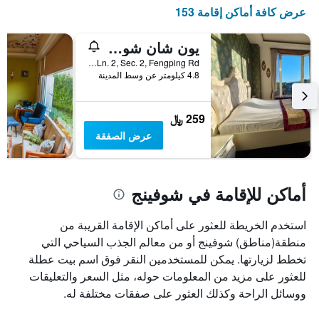
X
عرض كافة أماكن إقامة 153
الذي
يعرض
أيام
يون شان شوي يي سوي هسوان ريزورت
الأسبوع.
No.12, Aly. 201, Ln. 2, Sec. 2, Fengping Rd., شوفينج, تايوان
يتضمن
4.8 كيلومتر عن وسط المدينة
المخطط
التالي
1
259 ﷼
محور
عرض الصفقة
Y
الذي
يعرض
متوسط
أماكن للإقامة في شوفينج
سعر
غرفة
استخدم الخريطة للعثور على أماكن الإقامة القريبة من
منطقة(مناطق) شوفينج أو من معالم الجذب السياحي التي
تخطط لزيارتها. يمكن للمستخدمين النقر فوق اسم بيت عطلة
للعثور على مزيد من المعلومات حوله، مثل السعر والتعليقات
ووسائل الراحة وكذلك العثور على صفقات مختلفة له.