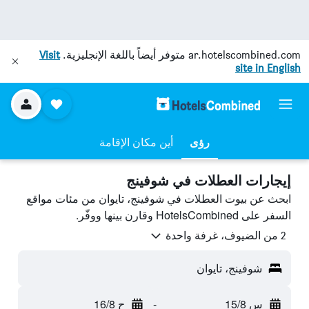
ar.hotelscombined.com
متوفر أيضاً باللغة الإنجليزية.
Visit
site in English
رؤى
أين مكان الإقامة
إيجارات العطلات في شوفينج
ابحث عن بيوت العطلات في شوفينج، تايوان من مئات مواقع
السفر على HotelsCombined وقارن بينها ووفّر.
2 من الضيوف، غرفة واحدة
شوفينج، تايوان
س 15/8
-
ح 16/8