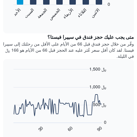
bars.
0
الشهور.
الاثنين
الثلاثاء
الأربعاء
الخميس
الجمعة
السبت
الأحد
يتضمن
يعرض
المخطط
المخطط
End
التالي
of
التالي
interactive
1
متوسط
chart
محور
سعر
متى يجب عليك حجز فندق في سييرا فيستا؟
Y
غرفة
وفّر من خلال حجز فندق قبل 66 من الأيام على الأقل من رحلتك إلى سييرا
الذي
كل
فيستا. لقد كان أقل سعر عُثر عليه عند الحجز قبل 66 من الأيام هو 166 ﷼
يعرض
يوم
في الليلة.
متوسط
في
سعر
الأسبوع
1,500 ﷼
غرفة
يتضمن
Line
المخطط
Chart
graphic.
chart
1
with
1,000 ﷼
محور
90
X
data
الذي
points.
500 ﷼
يعرض
أيام
يعرض
الأسبوع.
المخطط
0
يتضمن
التالي
60
90
30
المخطط
كيفية
End
of
التالي
تغير