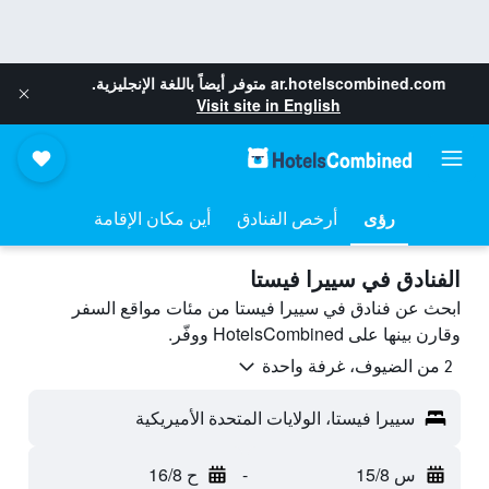
ar.hotelscombined.com
متوفر أيضاً باللغة الإنجليزية.
Visit site in English
رؤى
أرخص الفنادق
أين مكان الإقامة
الفنادق في سييرا فيستا
ابحث عن فنادق في سييرا فيستا من مئات مواقع السفر
وقارن بينها على HotelsCombined ووفّر.
2 من الضيوف، غرفة واحدة
سييرا فيستا، الولايات المتحدة الأميريكية
س 15/8
-
ح 16/8