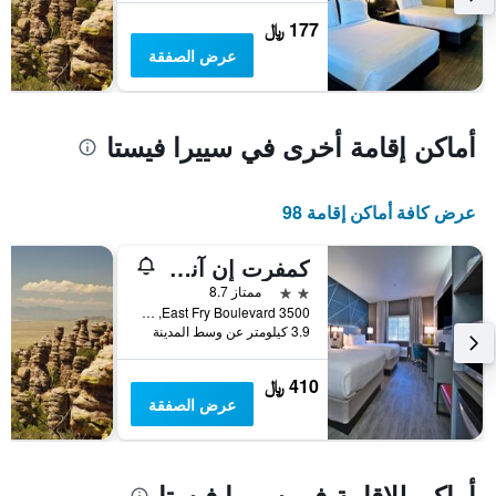
الذي
يعرض
177 ﷼
متوسط
عرض الصفقة
سعر
غرفة
أماكن إقامة أخرى في سييرا فيستا
عرض كافة أماكن إقامة 98
كمفرت إن آند سويتس سييرا فيستا نير فورت أواتشوكا
2 نجمتين
ممتاز 8.7
3500 East Fry Boulevard, سييرا فيستا, AZ, الولايات المتحدة الأميريكية
3.9 كيلومتر عن وسط المدينة
410 ﷼
عرض الصفقة
أماكن للإقامة في سييرا فيستا