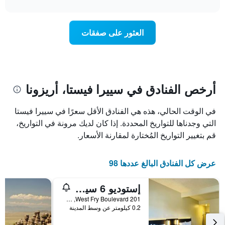
interactive
1
سعر
chart
محور
غرفة
Y
عند
العثور على صفقات
الذي
اقتراب
يعرض
تاريخ
متوسط
الإقامة
سعر
يتضمن
غرفة
المخطط
1
أرخص الفنادق في سييرا فيستا، أريزونا
محور
X
في الوقت الحالي، هذه هي الفنادق الأقل سعرًا في سييرا فيستا
الذي
يعرض
التي وجدناها للتواريخ المحددة. إذا كان لديك مرونة في التواريخ،
عدد
قم بتغيير التواريخ المُختارة لمقارنة الأسعار.
الأيام
قبل
الإقامة
عرض كل الفنادق البالغ عددها 98
يتضمن
المخطط
إستوديو 6 سييرا فيستا، أريزونا – حصن هواشوكا
التالي
1
201 West Fry Boulevard, سييرا فيستا, AZ, الولايات المتحدة الأميريكية
محور
0.2 كيلومتر عن وسط المدينة
Y