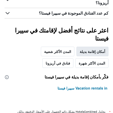
أريزونا؟
كم عدد الفنادق الموجودة في سييرا فيستا؟
اعثر على نتائج أفضل لإقامتك في سييرا
فيستا
أمكان إقامة بديلة
المدن الأكثر شعبية
المدن الأكثر شهرة
فنادق في أريزونا
فكّر بأمكان إقامة بديلة في سييرا فيستا
Vacation rentals in سييرا فيستا
*
يحاول HotelsCombined بشكل دائم الحصول على الأسعار الدقيقة، ولكن