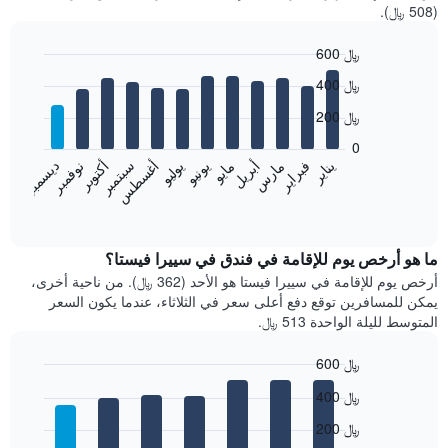
(508 ﷼).
600 ﷼
Bar
Chart
400 ﷼
graphic.
chart
with
200 ﷼
12
bars.
0
فبراير
مايو
أغسطس
نوفمبر
يناير
أبريل
يوليو
أكتوبر
مارس
يونيو
سبتمبر
ديسمبر
يعرض
المخطط
End
of
التالي
interactive
متوسط
chart
سعر
ما هو أرخص يوم للإقامة في فندق في سييرا فيستا؟
غرفة
أرخص يوم للإقامة في سييرا فيستا هو الأحد (362 ﷼). من ناحية أخرى،
كل
يمكن للمسافرين توقع دفع أعلى سعر في الثلاثاء، عندما يكون السعر
شهر
المتوسط لليلة الواحدة 513 ﷼.
يتضمن
المخطط
600 ﷼
1
Bar
محور
Chart
400 ﷼
graphic.
chart
X
with
الذي
200 ﷼
7
يعرض