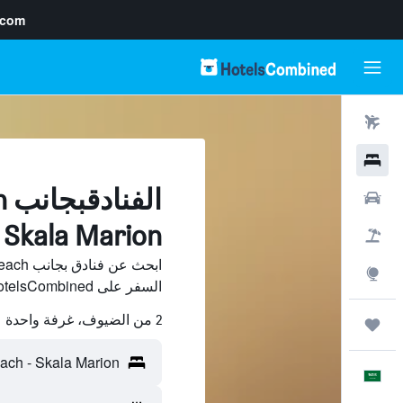
.com
رحلات طيران
فنادق
ال
سيارات
 Skala Marion
حزم العروض
استكشاف
السفر على HotelsCombined وقارن بينها ووفّر.
2 من الضيوف، غرفة واحدة
رحلات
العَرَبِيَّة