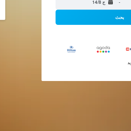
-
ج 14/8
بحث
يد