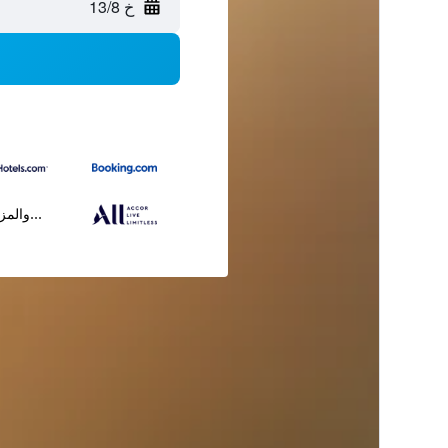
خ 13/8
...والمز