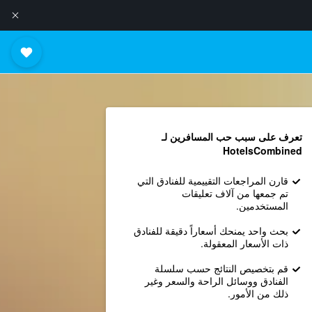
تعرف على سبب حب المسافرين لـ
HotelsCombined
قارن المراجعات التقييمية للفنادق التي
تم جمعها من آلاف تعليقات
المستخدمين.
بحث واحد يمنحك أسعاراً دقيقة للفنادق
ذات الأسعار المعقولة.
قم بتخصيص النتائج حسب سلسلة
الفنادق ووسائل الراحة والسعر وغير
ذلك من الأمور.