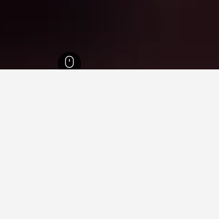
1,006,
ايوا
3,386
Sloan
3
في الوقت الحالي، تقدم هذه الفنادق أقل سعر ل
يد لمقارنة الأسعار.