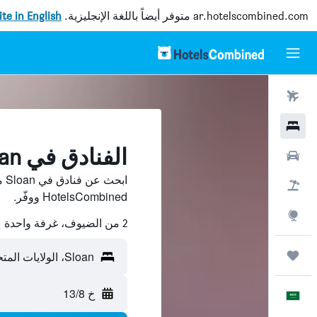
ar.hotelscombined.com
متوفر أيضاً باللغة الإنجليزية.
site in English
رحلات طيران
فنادق
الفنادق في Sloan
سيارات
اب
حزم العروض
HotelsCombined ووفّر.
استكشاف
2 من الضيوف، غرفة واحدة
رحلات
Sloan، الولايات المتحدة الأميريكية
خ 13/8
العَرَبِيَّة