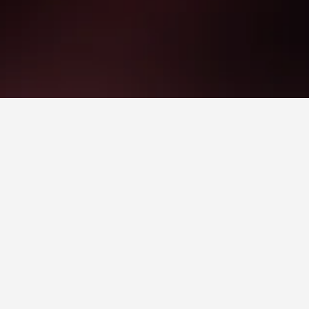
ليلة من بين الفنادق التي وجدناها في Sloan. نظرًا لأن الأسعار يمكن أن تختلف حسب التواريخ، قم بتغيير