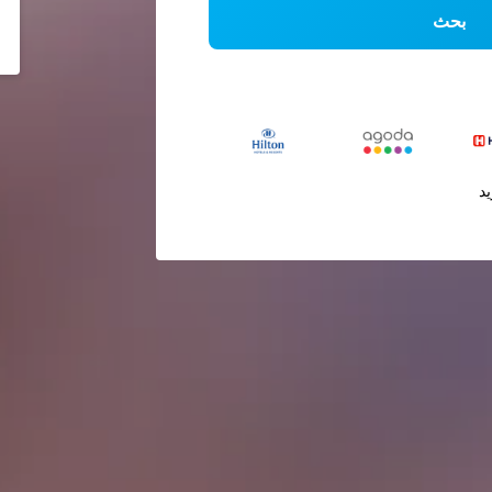
بحث
يد