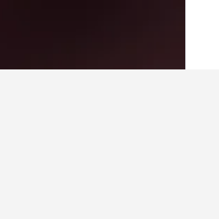
الصفحة الرئيسية
الولايات المتحدة الأميريكية
818
أرخص الفنادق في Sloan، ايوا
التواريخ إذا كانت لديك مرونة في المواع
عرض كل الفنادق البالغ عددها 3