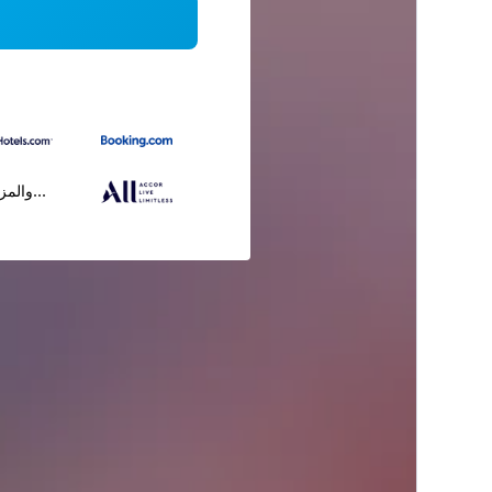
...والمز