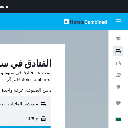
.com
رحلات طيران
فنادق
الفنادق في س
سيارات
ابحث عن فنادق في سنوشو من
حزم العروض
HotelsCombined ووفّر.
استكشاف
2 من الضيوف، غرفة واحدة
رحلات
ج 14/8
العَرَبِيَّة