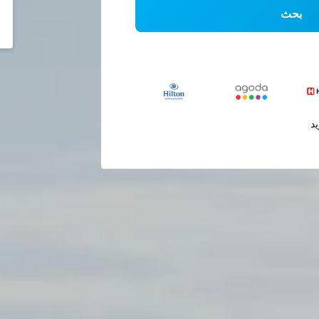
بحث
يد