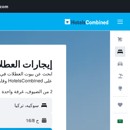
.com
رحلات طيران
فنادق
إيجارات العط
سيارات
ابحث عن بيوت العطلات في س
حزم العروض
على HotelsCombined وقارن بينها ووفّر.
استكشاف
2 من الضيوف، غرفة واحدة
رحلات
ح 16/8
العَرَبِيَّة