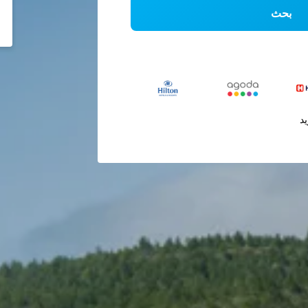
بحث
يد