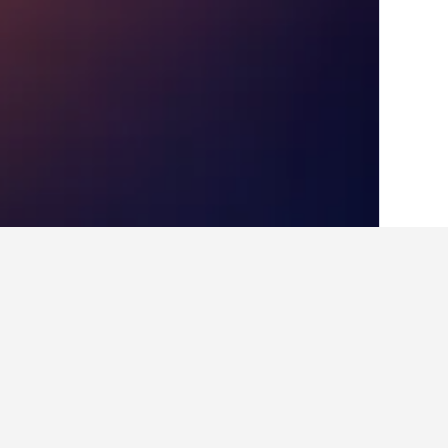
الصفحة الرئيسية
الفلبين
42,817
لوزون
28
أفكار للسفر حول ال
استخدم نصائح HotelsCombined التي تدعمها البيانات لمساعدتك في العثور على فندقك التالي في سولانو.