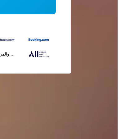
...والمز