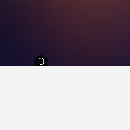
23,3
مقاطعة نويفا فيزكايا
27
سولانو
11
فنادقفي سولانو