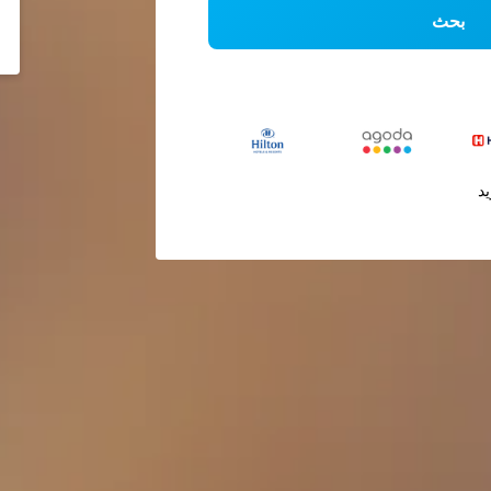
بحث
يد