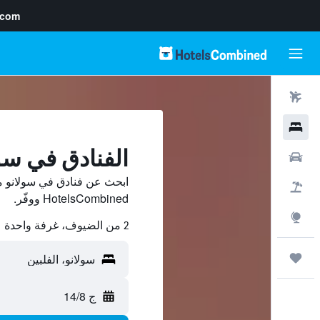
.com
رحلات طيران
فنادق
الفنادق في سو
سيارات
ابحث عن فنادق في سولانو م
حزم العروض
HotelsCombined ووفّر.
استكشاف
2 من الضيوف، غرفة واحدة
رحلات
ج 14/8