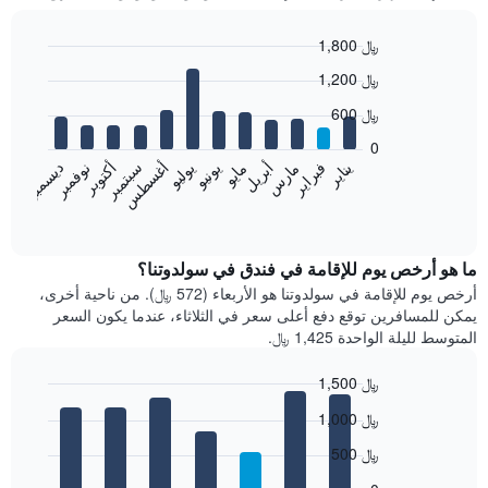
1,800 ﷼
Bar
Chart
1,200 ﷼
graphic.
chart
with
600 ﷼
12
bars.
0
فبراير
مايو
أغسطس
نوفمبر
يناير
أبريل
يوليو
أكتوبر
مارس
يونيو
سبتمبر
ديسمبر
يعرض
المخطط
End
of
التالي
interactive
متوسط
chart
سعر
ما هو أرخص يوم للإقامة في فندق في سولدوتنا؟
غرفة
أرخص يوم للإقامة في سولدوتنا هو الأربعاء (572 ﷼). من ناحية أخرى،
كل
يمكن للمسافرين توقع دفع أعلى سعر في الثلاثاء، عندما يكون السعر
شهر
المتوسط لليلة الواحدة 1,425 ﷼.
يتضمن
المخطط
1,500 ﷼
1
Bar
محور
Chart
1,000 ﷼
graphic.
chart
X
with
الذي
500 ﷼
7
يعرض
bars.