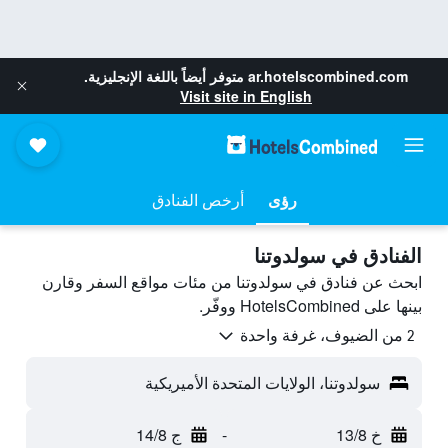
ar.hotelscombined.com
متوفر أيضاً باللغة الإنجليزية.
Visit site in English
رؤى
أرخص الفنادق
الفنادق في سولدوتنا
ابحث عن فنادق في سولدوتنا من مئات مواقع السفر وقارن
بينها على HotelsCombined ووفّر.
2 من الضيوف، غرفة واحدة
سولدوتنا، الولايات المتحدة الأميريكية
خ 13/8
-
ج 14/8