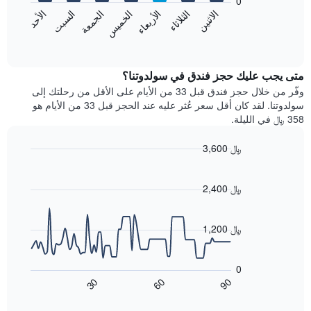
0
الشهور.
الاثنين
الخميس
الأحد
الأربعاء
السبت
الثلاثاء
الجمعة
يتضمن
يعرض
المخطط
المخطط
End
التالي
of
التالي
interactive
1
متوسط
chart
محور
سعر
متى يجب عليك حجز فندق في سولدوتنا؟
Y
غرفة
وفّر من خلال حجز فندق قبل 33 من الأيام على الأقل من رحلتك إلى
الذي
كل
سولدوتنا. لقد كان أقل سعر عُثر عليه عند الحجز قبل 33 من الأيام هو
يعرض
يوم
358 ﷼ في الليلة.
متوسط
في
سعر
الأسبوع
3,600 ﷼
غرفة
يتضمن
Line
المخطط
Chart
graphic.
chart
1
with
2,400 ﷼
محور
90
X
data
الذي
points.
1,200 ﷼
يعرض
أيام
يعرض
الأسبوع.
المخطط
0
يتضمن
التالي
60
90
30
المخطط
كيفية
End
of
التالي
تغير
interactive
1