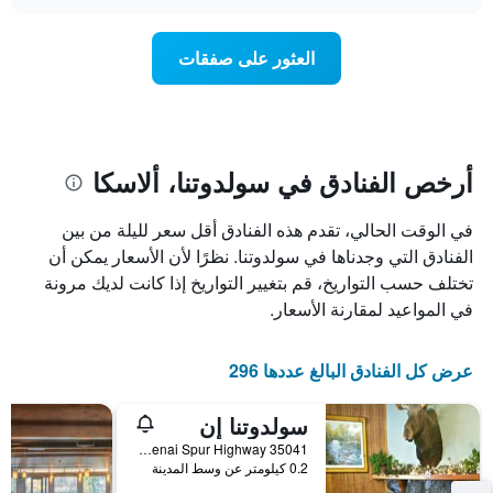
سعر
chart
محور
غرفة
Y
عند
العثور على صفقات
الذي
اقتراب
يعرض
تاريخ
متوسط
الإقامة
سعر
يتضمن
غرفة
المخطط
1
أرخص الفنادق في سولدوتنا، ألاسكا
محور
X
في الوقت الحالي، تقدم هذه الفنادق أقل سعر لليلة من بين
الذي
يعرض
الفنادق التي وجدناها في سولدوتنا. نظرًا لأن الأسعار يمكن أن
عدد
تختلف حسب التواريخ، قم بتغيير التواريخ إذا كانت لديك مرونة
الأيام
في المواعيد لمقارنة الأسعار.
قبل
الإقامة
يتضمن
عرض كل الفنادق البالغ عددها 296
المخطط
التالي
سولدوتنا إن
1
محور
35041 Kenai Spur Highway, سولدوتنا, AK, الولايات المتحدة الأميريكية
Y
0.2 كيلومتر عن وسط المدينة
الذي