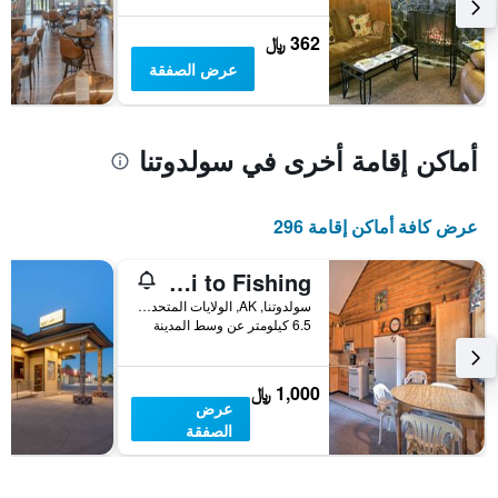
يعرض
متوسط
362 ﷼
سعر
عرض الصفقة
غرفة
أماكن إقامة أخرى في سولدوتنا
عرض كافة أماكن إقامة 296
Soldotna Cabin w/ Essentials- 4 Mi to Fishing
سولدوتنا, AK, الولايات المتحدة الأميريكية
6.5 كيلومتر عن وسط المدينة
1,000 ﷼
عرض
الصفقة