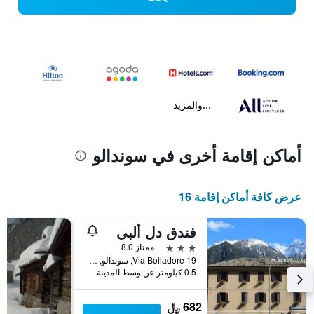
...والمزيد
أماكن إقامة أخرى في سوندالو
عرض كافة أماكن إقامة 16
فندق دل ألبي
3 نجوم
ممتاز 8.0
Via Bolladore 19, سوندالو, مقاطعة سوندريو, إيطاليا
0.5 كيلومتر عن وسط المدينة
682 ﷼