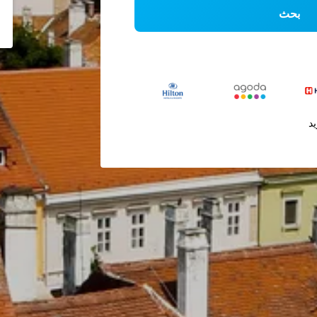
بحث
يد