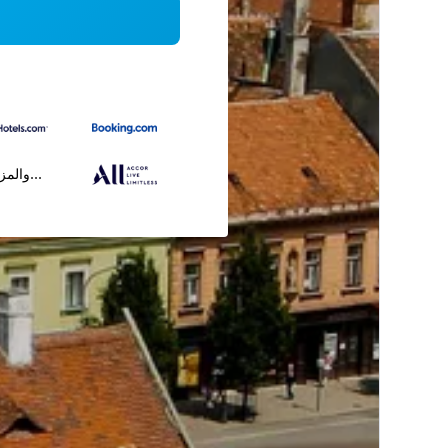
...والمز