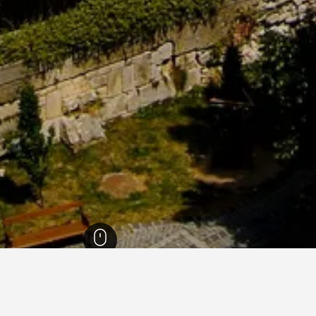
يور -موسون-سوبرون
856
سوبرون
194
سوبرون
112