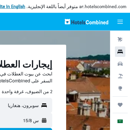
ar.hotelscombined.com
متوفر أيضاً باللغة الإنجليزية.
site in English
رحلات طيران
فنادق
إيجارات العط
سيارات
ابحث عن بيوت العطلات في س
حزم العروض
السفر على HotelsCombined وقارن بينها ووفّر.
استكشاف
2 من الضيوف، غرفة واحدة
رحلات
سوبرون، هنغاريا
س 15/8
العَرَبِيَّة