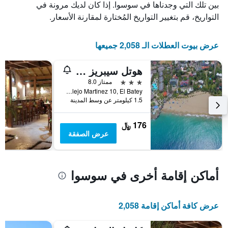
بين تلك التي وجدناها في سوسوا. إذا كان لديك مرونة في
الأيام
التواريخ، قم بتغيير التواريخ المُختارة لمقارنة الأسعار.
قبل
الإقامة
يتضمن
عرض بيوت العطلات الـ 2,058 جميعها
المخطط
التالي
1
هوتل سيبريز سوسوا
محور
3 نجوم
ممتاز 8.0
Y
Calle Alejo Martinez 10, El Batey, سوسوا, جمهورية الدومينيكان
الذي
1.5 كيلومتر عن وسط المدينة
يعرض
متوسط
سعر
176 ﷼
غرفة
عرض الصفقة
أماكن إقامة أخرى في سوسوا
عرض كافة أماكن إقامة 2,058