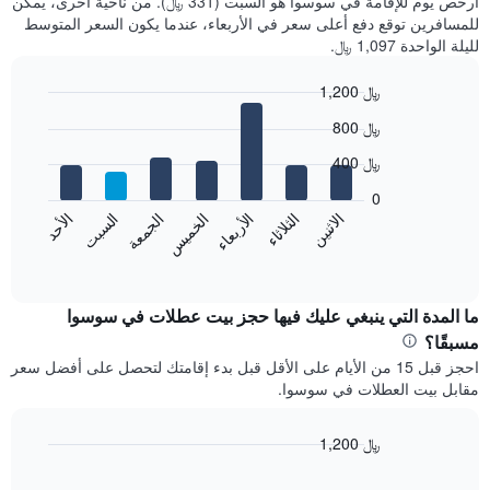
أرخص يوم للإقامة في سوسوا هو السبت (331 ﷼). من ناحية أخرى، يمكن
للمسافرين توقع دفع أعلى سعر في الأربعاء، عندما يكون السعر المتوسط
لليلة الواحدة 1,097 ﷼.
1,200 ﷼
Bar
Chart
800 ﷼
graphic.
chart
with
400 ﷼
7
bars.
0
الاثنين
الخميس
الأحد
الأربعاء
السبت
الثلاثاء
الجمعة
يعرض
المخطط
End
of
التالي
interactive
متوسط
chart
سعر
ما المدة التي ينبغي عليك فيها حجز بيت عطلات في سوسوا
غرفة
مسبقًا؟
كل
احجز قبل 15 من الأيام على الأقل قبل بدء إقامتك لتحصل على أفضل سعر
يوم
مقابل بيت العطلات في سوسوا.
في
الأسبوع
يتضمن
1,200 ﷼
المخطط
Line
Chart
1
graphic.
chart