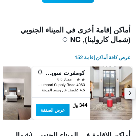
يوم
في
الأسبوع
يتضمن
المخطط
أماكن إقامة أخرى في الميناء الجنوبي
1
(شمال كارولينا), NC
محور
X
الذي
يعرض
عرض كافة أماكن إقامة 152
أيام
الأسبوع.
كومفرت سويتس ساوث بورت - أوك أيلاند
يتضمن
المخطط
2 نجمتين
ممتاز 8.5
التالي
4963 Southport Supply Road, الميناء الجنوبي (شمال كارولينا), NC, الولايات المتحدة الأميريكية
1
4.5 كيلومتر عن وسط المدينة
محور
Y
344 ﷼
الذي
عرض الصفقة
يعرض
متوسط
سعر
غرفة
أماكن للإقامة في الميناء الجنوبي (شمال