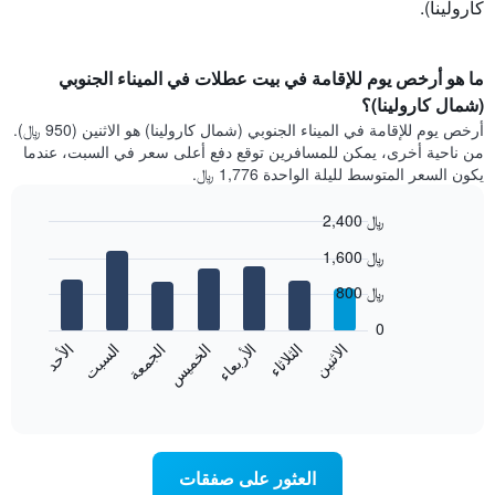
كارولينا).
ما هو أرخص يوم للإقامة في بيت عطلات في الميناء الجنوبي
(شمال كارولينا)؟
أرخص يوم للإقامة في الميناء الجنوبي (شمال كارولينا) هو الاثنين (950 ﷼).
من ناحية أخرى، يمكن للمسافرين توقع دفع أعلى سعر في السبت، عندما
يكون السعر المتوسط لليلة الواحدة 1,776 ﷼.
2,400 ﷼
Bar
Chart
1,600 ﷼
graphic.
chart
with
800 ﷼
7
bars.
0
الاثنين
الخميس
الأحد
الأربعاء
السبت
الثلاثاء
الجمعة
يعرض
المخطط
End
of
التالي
interactive
متوسط
chart
سعر
غرفة
العثور على صفقات
كل