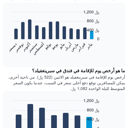
1,200 ﷼
Bar
Chart
800 ﷼
graphic.
chart
with
400 ﷼
12
bars.
0
فبراير
مايو
أغسطس
نوفمبر
يناير
أبريل
يوليو
أكتوبر
مارس
يونيو
سبتمبر
ديسمبر
يعرض
المخطط
End
of
التالي
interactive
متوسط
chart
سعر
ما هو أرخص يوم للإقامة في فندق في سبرينغفيلد؟
غرفة
أرخص يوم للإقامة في سبرينغفيلد هو الاثنين (522 ﷼). من ناحية أخرى،
كل
يمكن للمسافرين توقع دفع أعلى سعر في السبت، عندما يكون السعر
شهر
المتوسط لليلة الواحدة 1,082 ﷼.
يتضمن
المخطط
1,200 ﷼
1
Bar
محور
Chart
800 ﷼
graphic.
chart
X
with
الذي
400 ﷼
7
يعرض
bars.