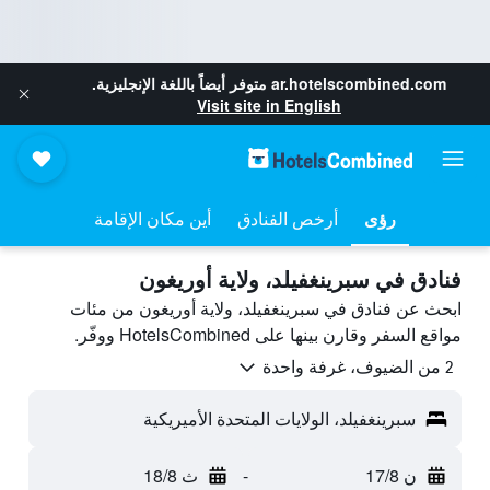
ar.hotelscombined.com
متوفر أيضاً باللغة الإنجليزية.
Visit site in English
رؤى
أرخص الفنادق
أين مكان الإقامة
فنادق في سبرينغفيلد، ولاية أوريغون
ابحث عن فنادق في سبرينغفيلد، ولاية أوريغون من مئات
مواقع السفر وقارن بينها على HotelsCombined ووفّر.
2 من الضيوف، غرفة واحدة
سبرينغفيلد، الولايات المتحدة الأميريكية
ن 17/8
-
ث 18/8