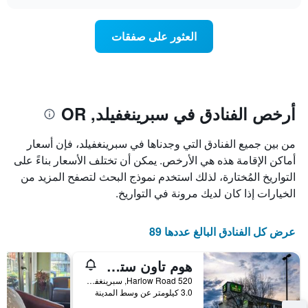
سعر
chart
محور
غرفة
Y
عند
العثور على صفقات
الذي
اقتراب
يعرض
تاريخ
متوسط
الإقامة
سعر
يتضمن
غرفة
المخطط
1
أرخص الفنادق في سبرينغفيلد, OR
محور
X
من بين جميع الفنادق التي وجدناها في سبرينغفيلد، فإن أسعار
الذي
يعرض
أماكن الإقامة هذه هي الأرخص. يمكن أن تختلف الأسعار بناءً على
عدد
التواريخ المُختارة، لذلك استخدم نموذج البحث لتصفح المزيد من
الأيام
الخيارات إذا كان لديك مرونة في التواريخ.
قبل
الإقامة
يتضمن
عرض كل الفنادق البالغ عددها 89
المخطط
التالي
هوم تاون ستوديوز من ريد روف يوجين - سبرينجفيلد
1
محور
520 Harlow Road, سبرينغفيلد, OR, الولايات المتحدة الأميريكية
Y
3.0 كيلومتر عن وسط المدينة
الذي