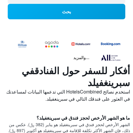
بحث
...والمزيد
أفكار للسفر حول الفنادقفي
سبرينغفيلد
استخدم نصائح HotelsCombined التي تدعمها البيانات لمساعدتك
في العثور على فندقك التالي في سبرينغفيلد.
ما هو الشهر الأرخص لحجز فندق في سبرينغفيلد؟
الشهر الأرخص لحجز فندق في سبرينغفيلد هو يناير (382 ﷼). عكس من
ذلك، فإن الشهر الأكثر تكلفة للإقامة في سبرينغفيلد هو أكتوبر (897 ﷼).