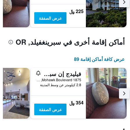
يعرض
متوسط
225 ﷼
سعر
عرض الصفقة
غرفة
أماكن إقامة أخرى في سبرينغفيلد, OR
عرض كافة أماكن إقامة 89
فيليدج إن سبرينجفيلد
1875 Mohawk Boulevard, سبرينغفيلد, OR, الولايات المتحدة الأميريكية
2.8 كيلومتر عن وسط المدينة
354 ﷼
عرض الصفقة