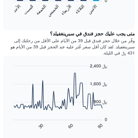
0
الشهور.
الاثنين
الخميس
الأحد
الأربعاء
السبت
الثلاثاء
الجمعة
يتضمن
يعرض
المخطط
المخطط
End
التالي
of
التالي
interactive
1
متوسط
chart
محور
سعر
متى يجب عليك حجز فندق في سبرينغفيلد؟
Y
غرفة
وفّر من خلال حجز فندق قبل 39 من الأيام على الأقل من رحلتك إلى
الذي
كل
سبرينغفيلد. لقد كان أقل سعر عُثر عليه عند الحجز قبل 39 من الأيام هو
يعرض
يوم
431 ﷼ في الليلة.
متوسط
في
سعر
الأسبوع
2,400 ﷼
غرفة
يتضمن
Line
المخطط
Chart
graphic.
chart
1
with
1,600 ﷼
محور
90
X
data
الذي
points.
800 ﷼
يعرض
أيام
يعرض
الأسبوع.
المخطط
0
يتضمن
التالي
60
90
30
المخطط
كيفية
End
of
التالي
تغير
interactive
1